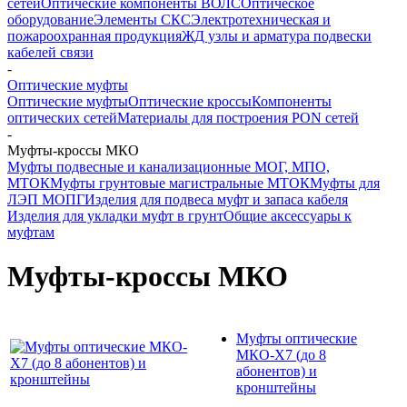
сетей
Оптические компоненты ВОЛС
Оптическое
оборудование
Элементы СКС
Электротехническая и
пожароохранная продукция
ЖД узлы и арматура подвески
кабелей связи
-
Оптические муфты
Оптические муфты
Оптические кроссы
Компоненты
оптических сетей
Материалы для построения PON сетей
-
Муфты-кроссы МКО
Муфты подвесные и канализационные МОГ, МПО,
МТОК
Муфты грунтовые магистральные МТОК
Муфты для
ЛЭП МОПГ
Изделия для подвеса муфт и запаса кабеля
Изделия для укладки муфт в грунт
Общие аксессуары к
муфтам
Муфты-кроссы МКО
Муфты оптические
МКО-Х7 (до 8
абонентов) и
кронштейны