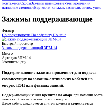
монтажной
Скобы
Зажимы шлейфовые
Узлы крепления
натяжные стеновые
Вертлюги, стяжки, гасители, звено, ушко
Зажимы поддерживающие
Фильтр
По популярности
По алфавиту
По цене
Быстрый просмотр
Зажим поддерживающий ЗПМ-14
Много
Артикул
: ЗПМ-14
Уточнить цену
Поддерживающие зажимы применяют для подвеса
самонесущих волоконно-оптических кабелей на
опорах ЛЭП или фасадах зданий.
Поддерживающий зажим
крепится на опоре
при помощи болта,
монтажной ленты или ленточного хомута.
Далее кабель фиксируется внутри зажима и
удерживается