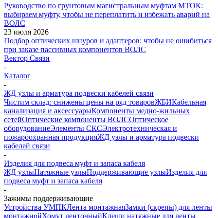
Руководство по грунтовым магистральным муфтам МТОК:
выбираем муфту, чтобы не переплатить и избежать аварий на
ВОЛС
23 июля 2026
Подбор оптических шнуров и адаптеров: чтобы не ошибиться
при заказе пассивных компонентов ВОЛС
Вектор Связи
-
Каталог
-
ЖД узлы и арматура подвески кабелей связи
Чистим склад: снижены цены на ряд товаров
ЖБИ
Кабельная
канализация и аксессуары
Компоненты медно-жильных
сетей
Оптические компоненты ВОЛС
Оптическое
оборудование
Элементы СКС
Электротехническая и
пожароохранная продукция
ЖД узлы и арматура подвески
кабелей связи
-
Изделия для подвеса муфт и запаса кабеля
ЖД узлы
Натяжные узлы
Поддерживающие узлы
Изделия для
подвеса муфт и запаса кабеля
-
Зажимы поддерживающие
Устройства УМПК
Лента монтажная
Замки (скрепы) для ленты
монтажной
Хомут ленточный
Клещи натяжные для ленты