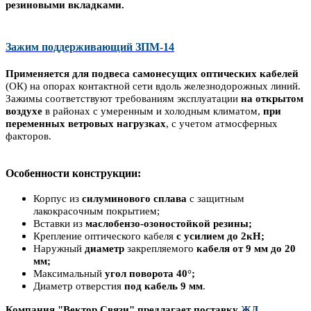
резиновыми вкладками.
Зажим поддерживающий ЗПМ-14
Применяется для подвеса самонесущих оптических кабелей
(ОК) на опорах контактной сети вдоль железнодорожных линий.
Зажимы соответствуют требованиям эксплуатации
на открытом
воздухе
в районах с умеренным и холодным климатом,
при
переменных ветровых нагрузках
, с учетом атмосферных
факторов.
Особенности конструкции:
Корпус из
силуминового сплава
с защитным
лакокрасочным покрытием;
Вставки из
масло­бензо-озоностойкой резины;
Крепление оптического кабеля
с усилием до 2кН;
Наружный
диаметр
закрепляемого
кабеля от 9 мм до 20
мм;
Максимальный
угол поворота 40°;
Диаметр отверстия
под кабель 9 мм
.
Компания "Вектор Связи" предлагает поставку
ЖД