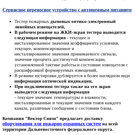
Сервисное переносное устройство с автономным питанием
Тестер пожарных
дымовых оптико-электронный
линейных извещателей,
В рабочем режиме
на ЖКИ-экран тестера выводится
следующая информация
- текущее
и
инсталлированное
значения
коэффициента усиления,
текущее
, компенсированное
и
инсталлированное
значения
принимаемого сигнала,
значение
процента достигнутой компенсации,
установленной тактике работы и состояние
извещателя с
расшифровкой формируемых извещений,
В режиме юстировки
дублируется в более наглядном виде
информация
оптической индикации,
При подключении тестера также на его экран
выводится следующая информация
-
текущее
значение
температуры и влажности,
инсталлированные
и текущие
значения
токов каждого
канала,
различные сообщения о состоянии блока.
Компания "Вектор Связи" предлагает доставку
оборудования для пожарно-охранных систем
на всей
территории Дальневосточного федерального округа.