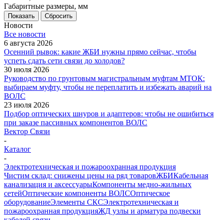
Габаритные размеры, мм
Показать
Сбросить
Новости
Все новости
6 августа 2026
Осенний рывок: какие ЖБИ нужны прямо сейчас, чтобы
успеть сдать сети связи до холодов?
30 июля 2026
Руководство по грунтовым магистральным муфтам МТОК:
выбираем муфту, чтобы не переплатить и избежать аварий на
ВОЛС
23 июля 2026
Подбор оптических шнуров и адаптеров: чтобы не ошибиться
при заказе пассивных компонентов ВОЛС
Вектор Связи
-
Каталог
-
Электротехническая и пожароохранная продукция
Чистим склад: снижены цены на ряд товаров
ЖБИ
Кабельная
канализация и аксессуары
Компоненты медно-жильных
сетей
Оптические компоненты ВОЛС
Оптическое
оборудование
Элементы СКС
Электротехническая и
пожароохранная продукция
ЖД узлы и арматура подвески
кабелей связи