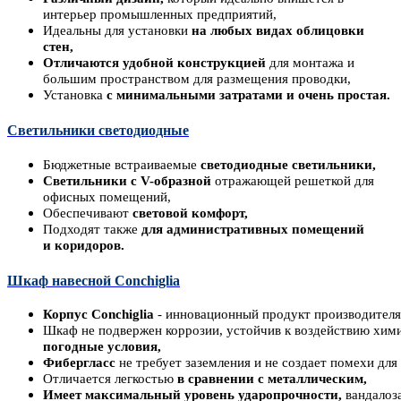
интерьер промышленных предприятий,
Идеальны
для установки
на любых
видах
облицовки
стен,
Отличаются у
добной
конструкцией
для монтажа и
большим
пространством для размещения проводки,
Установка
с минимальными затратами и очень простая.
Светильники светодиодные
Бюджетны
е в
страиваемые
светодиодные
светильники,
Светильники с V-образной
отражающей решеткой для
офисных помещений,
Обеспечивают
световой комфорт,
Подходят также
для административных помещений
и
коридоров.
Шкаф навесной Conchiglia
Корпус Conchiglia
- инновационный продукт производител
Шкаф не подвержен коррозии, устойчив к воздействию хим
погодные условия,
Фибергласс
не требует заземления и не создает помехи для
Отличается легкостью
в сравнении с металлическим,
Имеет максимальный уровень ударопрочности,
вандалоза