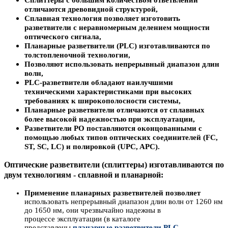
Сплиттеры с большим количеством ответвлений
отличаются древовидной структурой,
Сплавная технология позволяет изготовить
разветвители с неравномерным делением мощности
оптического сигнала,
Планарные разветвители (PLC) изготавливаются по
толстопленочной технологии,
Позволяют использовать непрерывный диапазон длин
волн,
PLC-разветвители обладают наилучшими
техническими характеристиками при высоких
требованиях к широкополосности системы,
Планарные разветвители отличаются от сплавных
более высокой надежностью при эксплуатации,
Разветвители РО поставляются оконцованными с
помощью любых типов оптических соединителей (FC,
ST, SC, LC) и полировкой (UPC, APC).
О
птические
разветвители
(сплиттеры
) изготавливаются по
двум технологиям -
сплавной
и планарной:
Применение планарных разветвителей позволяет
использовать непрерывный диапазон длин волн от 1260 нм
до 1650 нм, они чрезвычайно надежны в
процессе эксплуатации (в каталоге
представлены
планарные разветвители
PLC
,