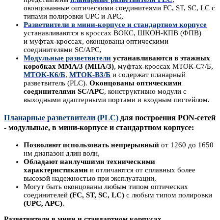
оконцованные оптическими соединитеями FC, ST, SC, LC с
типами полировки UPC и APC,
Разветвители в мини-корпусе и стандартном корпусе
устанавливаются в кроссах ВОКС, ШКОН-КПВ (ФПВ)
и муфтах-кроссах, оконцованы оптическими
соединителями SC/APC,
Модульные разветвители
устанавливаются в этажных
коробках ММА/3 (МПА/3)
, муфтах-кроссах МТОК-С7/Б,
МТОК-К6/Б
,
МТОК-В3/Б
и содержат планарный
разветвитель (PLC).
О
концова
ны
оптическими
соединителями SC/APC
, конструктивно модули с
выходными адаптерными портами и входным пигтейлом.
Планарные
разветвители
(PLC)
для построения PON-сетей
- модульные, в мини-корпусе и стандартном корпусе:
Позволяют использовать непрерывный
от 1260 до 1650
нм диапазон длин волн,
Обладают наилучшими техническими
характеристиками
и отличаются от сплавных более
высокой надежностью при эксплуатации,
Могут быть оконцованы любым типом оптических
соединителей
(FC, ST, SC, LC)
с любым типом полировки
(UPC, APC)
.
Разветвители в мини и стандартном корпусах