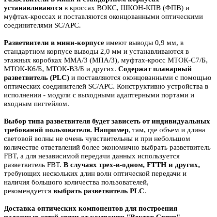
устанавливаются
в кроссах ВОКС, ШКОН-КПВ (ФПВ) и
муфтах-кроссах и поставляются оконцованными оптическими
соединителями SC/APC.
Разветвители в мини-корпусе
имеют выводы 0,9 мм, в
стандартном корпусе выводы 2,0 мм и устанавливаются в
этажных коробках ММА/3 (МПА/3), муфтах-кросс МТОК-С7/Б,
МТОК-К6/Б, МТОК-В3/Б и других.
Содержат планарный
разветвитель (PLC)
и поставляются оконцованными с помощью
оптических соединителей SC/APC. Конструктивно устройства в
исполнении - модули с выходными адаптерными портами и
входным пигтейлом.
Выбор типа разветвителя будет зависеть от индивидуальных
требований пользователя.
Например
, там, где объем и длина
световой волны не очень чувствительны и при небольшом
количестве ответвлений более экономично выбрать разветвитель
FBT, а для независимой передачи данных используется
разветвитель FBT.
В случаях трех-в-одном, FTTH и других
,
требующих нескольких длин волн оптической передачи и
наличия большого количества пользователей,
рекомендуется
выбрать разветвитель PLC
.
Доставка оптических компонентов для построения