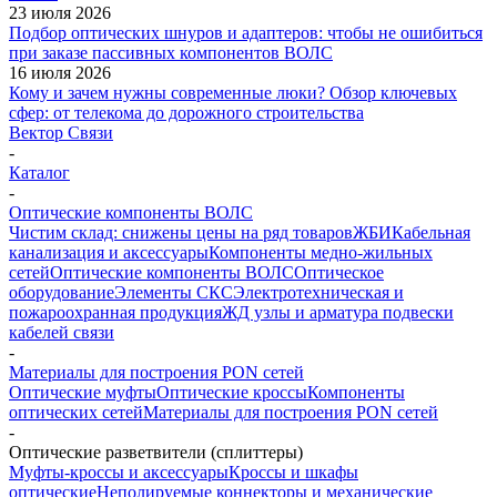
23 июля 2026
Подбор оптических шнуров и адаптеров: чтобы не ошибиться
при заказе пассивных компонентов ВОЛС
16 июля 2026
Кому и зачем нужны современные люки? Обзор ключевых
сфер: от телекома до дорожного строительства
Вектор Связи
-
Каталог
-
Оптические компоненты ВОЛС
Чистим склад: снижены цены на ряд товаров
ЖБИ
Кабельная
канализация и аксессуары
Компоненты медно-жильных
сетей
Оптические компоненты ВОЛС
Оптическое
оборудование
Элементы СКС
Электротехническая и
пожароохранная продукция
ЖД узлы и арматура подвески
кабелей связи
-
Материалы для построения PON сетей
Оптические муфты
Оптические кроссы
Компоненты
оптических сетей
Материалы для построения PON сетей
-
Оптические разветвители (сплиттеры)
Муфты-кроссы и аксессуары
Кроссы и шкафы
оптические
Неполируемые коннекторы и механические