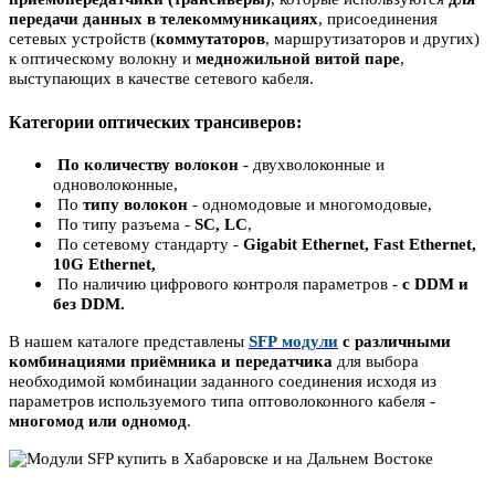
передачи данных в телекоммуникациях
, присоединения
сетевых устройств (
коммутаторов
, маршрутизаторов и других)
к оптическому волокну и
медножильной
витой паре
,
выступающих в качестве сетевого кабеля.
Категории оптических трансиверов:
По количеству волокон
- двухволоконные и
одноволоконные,
По
типу волокон
- одномодовые и многомодовые,
По типу разъема -
SC, LC
,
По сетевому стандарту -
Gigabit Ethernet, Fast Ethernet,
10G Ethernet,
По наличию цифрового контроля параметров -
с DDM и
без DDM.
В нашем каталоге представлены
SFP
модули
с различными
комбинациями приёмника и передатчика
для
выбора
необходимой комбинации заданного соединения исходя из
параметров используемого типа оптоволоконного кабел
я -
многомод или одномод
.