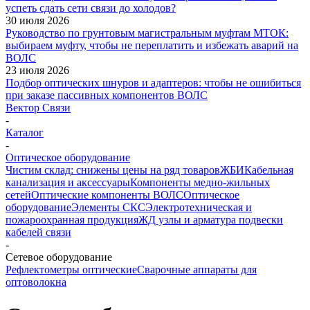
успеть сдать сети связи до холодов?
30 июля 2026
Руководство по грунтовым магистральным муфтам МТОК:
выбираем муфту, чтобы не переплатить и избежать аварий на
ВОЛС
23 июля 2026
Подбор оптических шнуров и адаптеров: чтобы не ошибиться
при заказе пассивных компонентов ВОЛС
Вектор Связи
-
Каталог
-
Оптическое оборудование
Чистим склад: снижены цены на ряд товаров
ЖБИ
Кабельная
канализация и аксессуары
Компоненты медно-жильных
сетей
Оптические компоненты ВОЛС
Оптическое
оборудование
Элементы СКС
Электротехническая и
пожароохранная продукция
ЖД узлы и арматура подвески
кабелей связи
-
Сетевое оборудование
Рефлектометры оптические
Сварочные аппараты для
оптоволокна