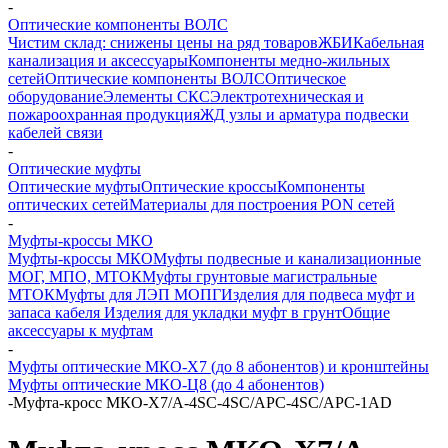
-
Оптические компоненты ВОЛС
Чистим склад: снижены цены на ряд товаров
ЖБИ
Кабельная
канализация и аксессуары
Компоненты медно-жильных
сетей
Оптические компоненты ВОЛС
Оптическое
оборудование
Элементы СКС
Электротехническая и
пожароохранная продукция
ЖД узлы и арматура подвески
кабелей связи
-
Оптические муфты
Оптические муфты
Оптические кроссы
Компоненты
оптических сетей
Материалы для построения PON сетей
-
Муфты-кроссы МКО
Муфты-кроссы МКО
Муфты подвесные и канализационные
МОГ, МПО, МТОК
Муфты грунтовые магистральные
МТОК
Муфты для ЛЭП МОПГ
Изделия для подвеса муфт и
запаса кабеля
Изделия для укладки муфт в грунт
Общие
аксессуары к муфтам
-
Муфты оптические МКО-Х7 (до 8 абонентов) и кронштейны
Муфты оптические МКО-Ц8 (до 4 абонентов)
-
Муфта-кросс МКО-Х7/A-4SC-4SC/APC-4SC/APC-1AD