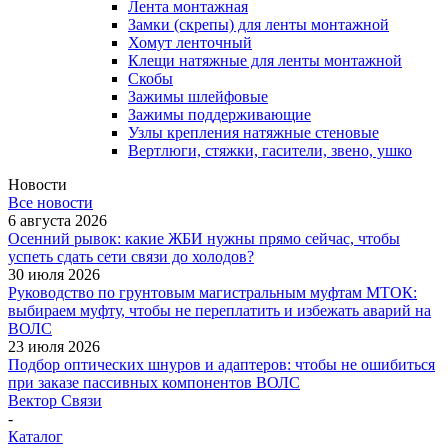
Лента монтажная
Замки (скрепы) для ленты монтажной
Хомут ленточный
Клещи натяжные для ленты монтажной
Скобы
Зажимы шлейфовые
Зажимы поддерживающие
Узлы крепления натяжные стеновые
Вертлюги, стяжки, гасители, звено, ушко
Новости
Все новости
6 августа 2026
Осенний рывок: какие ЖБИ нужны прямо сейчас, чтобы
успеть сдать сети связи до холодов?
30 июля 2026
Руководство по грунтовым магистральным муфтам МТОК:
выбираем муфту, чтобы не переплатить и избежать аварий на
ВОЛС
23 июля 2026
Подбор оптических шнуров и адаптеров: чтобы не ошибиться
при заказе пассивных компонентов ВОЛС
Вектор Связи
-
Каталог