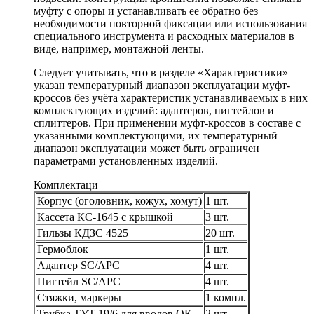
муфту с опоры и устанавливать ее обратно без
необходимости повторной фиксации или использования
специального инструмента и расходных материалов в
виде, например, монтажной ленты.
Следует учитывать, что в разделе «Характеристики»
указан температурный диапазон эксплуатации муфт-
кроссов без учёта характеристик устанавливаемых в них
комплектующих изделий: адаптеров, пигтейлов и
сплиттеров. При применении муфт-кроссов в составе с
указанными комплектующими, их температурный
диапазон эксплуатации может быть ограничен
параметрами установленных изделий.
Компле
ктаци
Корпус (оголовник, кожух, хомут)
1 шт.
Кассета КС-1645 с крышкой
3 шт.
Гильзы КДЗС 4525
20 шт.
Гермоблок
1 шт.
Адаптер SC/APC
4 шт.
Пигтейл SC/APC
4 шт.
Стяжки, маркеры
1 компл.
Трубка ТУТ 19/6 для вводов ОК
2 шт.