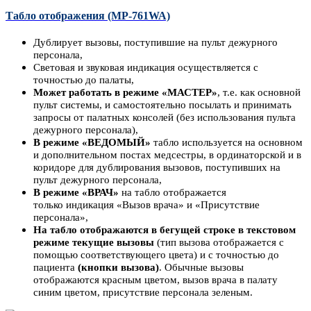
Табло отображения (MP-761WA)
Дублирует вызовы, поступившие на пульт дежурного
персонала,
Световая и звуковая индикация осуществляется с
точностью до палаты,
Может работать в режиме «МАСТЕР»
, т.е. как основной
пульт системы, и самостоятельно посылать и принимать
запросы от палатных консолей (без использования пульта
дежурного персонала),
В режиме «ВЕДОМЫЙ»
табло используется на основном
и дополнительном постах медсестры, в ординаторской и в
коридоре для дублирования вызовов, поступивших на
пульт дежурного персонала,
В режиме «ВРАЧ»
на табло отображается
только индикация «Вызов врача» и «Присутствие
персонала»,
На табло отображаются в бегущей строке в текстовом
режиме текущие вызовы
(тип вызова отображается с
помощью соответствующего цвета) и с точностью до
пациента
(кнопки вызова)
. Обычные вызовы
отображаются красным цветом, вызов врача в палату
синим цветом, присутствие персонала зеленым.