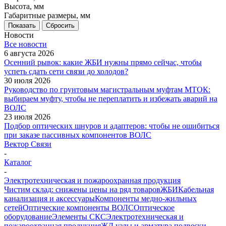
Высота, мм
Габаритные размеры, мм
Показать
Сбросить
Новости
Все новости
6 августа 2026
Осенний рывок: какие ЖБИ нужны прямо сейчас, чтобы
успеть сдать сети связи до холодов?
30 июля 2026
Руководство по грунтовым магистральным муфтам МТОК:
выбираем муфту, чтобы не переплатить и избежать аварий на
ВОЛС
23 июля 2026
Подбор оптических шнуров и адаптеров: чтобы не ошибиться
при заказе пассивных компонентов ВОЛС
Вектор Связи
-
Каталог
-
Электротехническая и пожароохранная продукция
Чистим склад: снижены цены на ряд товаров
ЖБИ
Кабельная
канализация и аксессуары
Компоненты медно-жильных
сетей
Оптические компоненты ВОЛС
Оптическое
оборудование
Элементы СКС
Электротехническая и
пожароохранная продукция
ЖД узлы и арматура подвески