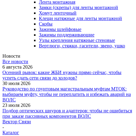
Лента монтажная
Замки (скрепы) для ленты монтажной
Хомут ленточный
Клещи натяжные для ленты монтажной
Скобы
Зажимы шлейфовые
Зажимы поддерживающие
Узлы крепления натяжные стеновые
Вертлюги, стяжки, гасители, звено, ушко
Новости
Все новости
6 августа 2026
Осенний рывок: какие ЖБИ нужны прямо сейчас, чтобы
успеть сдать сети связи до холодов?
30 июля 2026
Руководство по грунтовым магистральным муфтам МТОК:
выбираем муфту, чтобы не переплатить и избежать аварий на
ВОЛС
23 июля 2026
Подбор оптических шнуров и адаптеров: чтобы не ошибиться
при заказе пассивных компонентов ВОЛС
Вектор Связи
-
Каталог