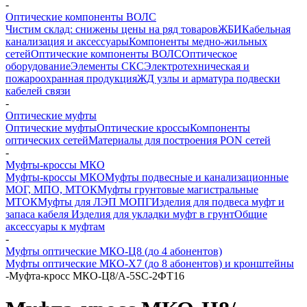
-
Оптические компоненты ВОЛС
Чистим склад: снижены цены на ряд товаров
ЖБИ
Кабельная
канализация и аксессуары
Компоненты медно-жильных
сетей
Оптические компоненты ВОЛС
Оптическое
оборудование
Элементы СКС
Электротехническая и
пожароохранная продукция
ЖД узлы и арматура подвески
кабелей связи
-
Оптические муфты
Оптические муфты
Оптические кроссы
Компоненты
оптических сетей
Материалы для построения PON сетей
-
Муфты-кроссы МКО
Муфты-кроссы МКО
Муфты подвесные и канализационные
МОГ, МПО, МТОК
Муфты грунтовые магистральные
МТОК
Муфты для ЛЭП МОПГ
Изделия для подвеса муфт и
запаса кабеля
Изделия для укладки муфт в грунт
Общие
аксессуары к муфтам
-
Муфты оптические МКО-Ц8 (до 4 абонентов)
Муфты оптические МКО-Х7 (до 8 абонентов) и кронштейны
-
Муфта-кросс МКО-Ц8/А-5SC-2ФТ16