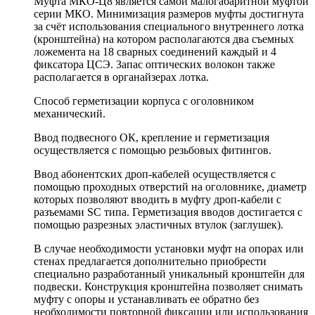
Муфта МКО-Ц8 является самой малогабаритной муфтой
серии МКО. Минимизация размеров муфты достигнута
за счёт использования специального внутреннего лотка
(кронштейна) на котором располагаются два съемных
ложемента на 18 сварных соединений каждый и 4
фиксатора ЦСЭ. Запас оптических волокон также
располагается в органайзерах лотка.
Способ герметизации корпуса с оголовником
механический.
Ввод подвесного ОК, крепление и герметизация
осуществляется с помощью резьбовых фитингов.
Ввод абонентских дроп-кабелей осуществляется с
помощью проходных отверстий на оголовнике, диаметр
которых позволяют вводить в муфту дроп-кабели с
разъемами SC типа. Герметизация вводов достигается с
помощью разрезных эластичных втулок (заглушек).
В случае необходимости установки муфт на опорах или
стенах предлагается дополнительно приобрести
специально разработанный уникальный кронштейн для
подвески. Конструкция кронштейна позволяет снимать
муфту с опоры и устанавливать ее обратно без
необходимости повторной фиксации или использования