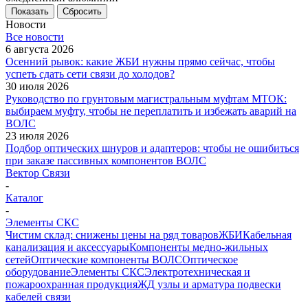
Показать
Сбросить
Новости
Все новости
6 августа 2026
Осенний рывок: какие ЖБИ нужны прямо сейчас, чтобы
успеть сдать сети связи до холодов?
30 июля 2026
Руководство по грунтовым магистральным муфтам МТОК:
выбираем муфту, чтобы не переплатить и избежать аварий на
ВОЛС
23 июля 2026
Подбор оптических шнуров и адаптеров: чтобы не ошибиться
при заказе пассивных компонентов ВОЛС
Вектор Связи
-
Каталог
-
Элементы СКС
Чистим склад: снижены цены на ряд товаров
ЖБИ
Кабельная
канализация и аксессуары
Компоненты медно-жильных
сетей
Оптические компоненты ВОЛС
Оптическое
оборудование
Элементы СКС
Электротехническая и
пожароохранная продукция
ЖД узлы и арматура подвески
кабелей связи