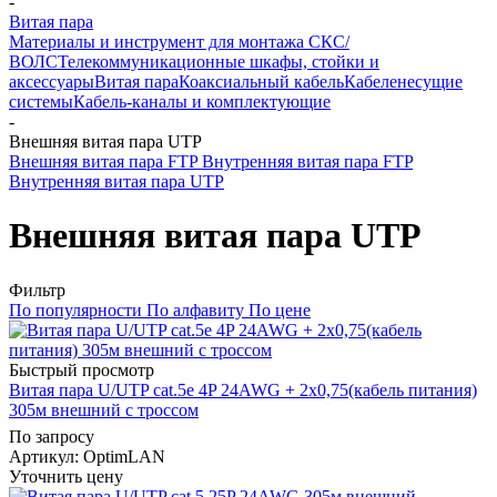
-
Витая пара
Материалы и инструмент для монтажа СКС/
ВОЛС
Телекоммуникационные шкафы, стойки и
аксессуары
Витая пара
Коаксиальный кабель
Кабеленесущие
системы
Кабель-каналы и комплектующие
-
Внешняя витая пара UTP
Внешняя витая пара FTP
Внутренняя витая пара FTP
Внутренняя витая пара UTP
Внешняя витая пара UTP
Фильтр
По популярности
По алфавиту
По цене
Быстрый просмотр
Витая пара U/UTP cat.5e 4P 24AWG + 2x0,75(кабель питания)
305м внешний с троссом
По запросу
Артикул
: OptimLAN
Уточнить цену