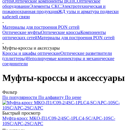
сетей
Оптические компоненты ВОЛС
Оптическое
оборудование
Элементы СКС
Электротехническая и
пожароохранная продукция
ЖД узлы и арматура подвески
кабелей связи
-
Материалы для построения PON сетей
Оптические муфты
Оптические кроссы
Компоненты
оптических сетей
Материалы для построения PON сетей
-
Муфты-кроссы и аксессуары
Кроссы и шкафы оптические
Оптические разветвители
(сплиттеры)
Неполируемые коннекторы и механические
соединители
Муфты-кроссы и аксессуары
Фильтр
По популярности
По алфавиту
По цене
Быстрый просмотр
Муфта-кросс МКО-П1/С09-2/4SC-1PLC4-SC/APC-10SC-
10SC/APC-2SC/APC