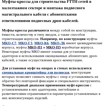
Муфты-кроссы для строительства FTTH сетей в
малоэтажном секторе и монтажа подвесного
магистрального кабеля с абонентскими
ответвлениями подвесных дроп-кабелей.
Муфты-кроссы различаются
между собой по конструкции,
ёмкости, количеству и типу вводов, а также способов
герметизации корпусов.
Например, по конструкции
муфты
МКО-С7
,
МКО-Г3
,
МКО-К6
,
МКО-Л6
имеют цилиндрические
корпуса, муфты
МКО-П1
и
МКО-П3
коробчатые корпуса.
Некоторые муфты МКО
имеют
планки для установки
адаптеров
и использования
оконцованных
абонентских
дроп-
кабелей, а также
осуществления
кросс-коммутации
.
Для установки муфт на опорах и
стенах используются
специальные кронштейны для подвески
,
к
онструкция
которых
позволяет снимать муфты с опор и устанавливать их
обратно без повторной фиксации и специального инструмента.
Температурный диапазон применения муфт-кроссов
с
установленными в них адаптерами, пигтейлами и
разветвителями
ограничивается
параметрами установленных в
них комплектующих изделий.