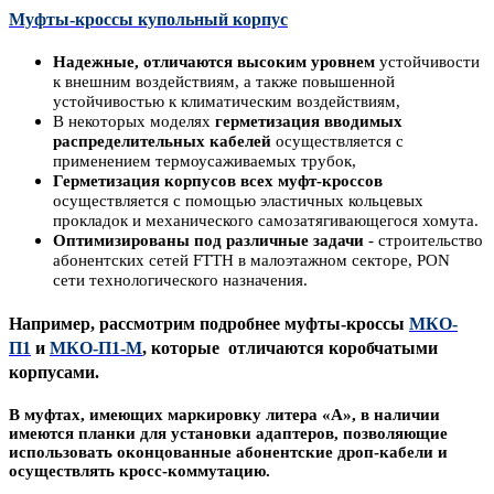
Муфты-кроссы купольный корпус
Надежные, отличаются высоким уровнем
устойчивости
к внешним воздействиям, а также повышенной
устойчивостью к климатическим воздействиям,
В некоторых моделях
герметизация вводимых
распределительных кабелей
осуществляется с
применением термоусаживаемых трубок,
Герметизация корпусов всех муфт-кроссов
осуществляется с помощью эластичных кольцевых
прокладок и механического самозатягивающегося хомута.
Оптимизированы под различные задачи
- строительство
абонентских сетей FTTH в малоэтажном секторе, PON
сети технологического назначения.
Например, рассмотрим подробнее м
уфты-кроссы
МКО-
П1
и
МКО-П1-М
, которые
отличаются коробчатыми
корпусами.
В муфтах, имеющих маркировку литера «А»,
в наличии
имеются планки для установки адаптеров, позволяющие
использовать оконцованные абонентские дроп-кабели и
осуществлять кросс-коммутацию.