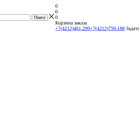
0
0
0
Корзина заказа
+7(4212)461-299
+7(4212)759-188
Задат