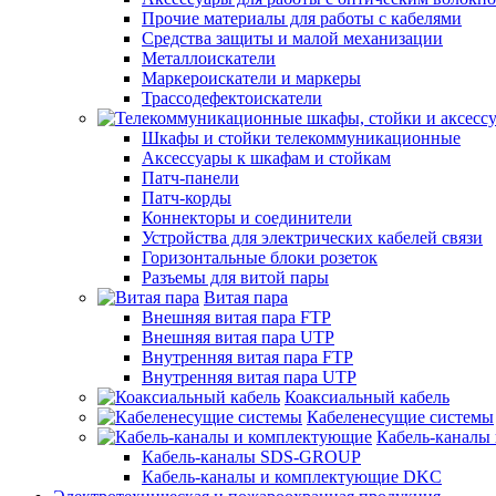
Прочие материалы для работы с кабелями
Средства защиты и малой механизации
Металлоискатели
Маркероискатели и маркеры
Трассодефектоискатели
Шкафы и стойки телекоммуникационные
Аксессуары к шкафам и стойкам
Патч-панели
Патч-корды
Коннекторы и соединители
Устройства для электрических кабелей связи
Горизонтальные блоки розеток
Разъемы для витой пары
Витая пара
Внешняя витая пара FTP
Внешняя витая пара UTP
Внутренняя витая пара FTP
Внутренняя витая пара UTP
Коаксиальный кабель
Кабеленесущие системы
Кабель-каналы
Кабель-каналы SDS-GROUP
Кабель-каналы и комплектующие DKC