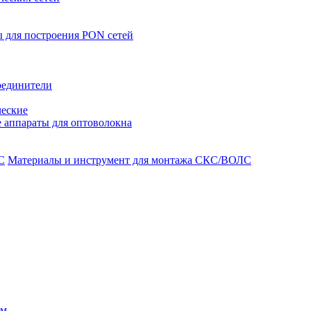
 для построения PON сетей
оединители
ческие
 аппараты для оптоволокна
Материалы и инструмент для монтажа СКС/ВОЛС
ом