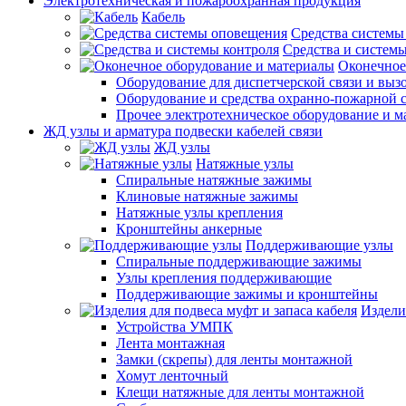
Электротехническая и пожароохранная продукция
Кабель
Средства системы
Средства и системы
Оконечное
Оборудование для диспетчерской связи и выз
Оборудование и средства охранно-пожарной 
Прочее электротехническое оборудование и 
ЖД узлы и арматура подвески кабелей связи
ЖД узлы
Натяжные узлы
Спиральные натяжные зажимы
Клиновые натяжные зажимы
Натяжные узлы крепления
Кронштейны анкерные
Поддерживающие узлы
Спиральные поддерживающие зажимы
Узлы крепления поддерживающие
Поддерживающие зажимы и кронштейны
Издели
Устройства УМПК
Лента монтажная
Замки (скрепы) для ленты монтажной
Хомут ленточный
Клещи натяжные для ленты монтажной