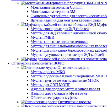
Монтажные материалы Corning
Монтажные материалы 3M
Оконечные устройства для электрических каб
Другие изделия для монтажа кабелей связи
Муфты
Муфты свинцовые для ЖД кабелей
Муфты для ЖД кабелей с алюминиевой оболо
Муфты ГМВИ
Муфты защитные полиэтиленовые
Муфты для сигнально-блокировочных кабелей
Муфты для сигнально-блокировочных кабеле
Муфты чугунные защитные для ЖД кабелей
Оптические компоненты ВОЛС
Оптические муфты
Муфты-кроссы МКО
Муфты подвесные и канализационные МОГ
Муфты грунтовые магистральные МТОК
Муфты для ЛЭП МОПГ
Изделия для подвеса муфт и запаса кабеля
Изделия для укладки муфт в грунт
Общие аксессуары к муфтам
Оптические кроссы
Компоненты оптич