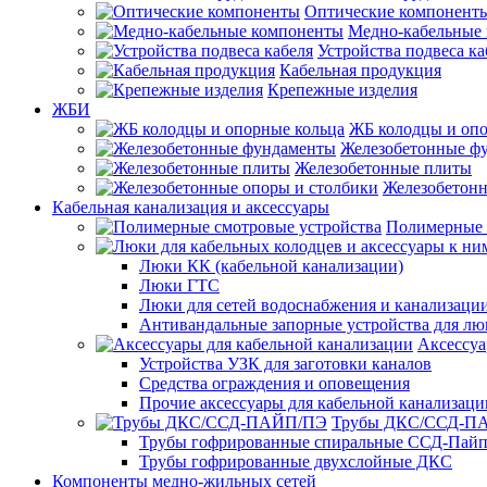
Оптические компонент
Медно-кабельные
Устройства подвеса ка
Кабельная продукция
Крепежные изделия
ЖБИ
ЖБ колодцы и опо
Железобетонные ф
Железобетонные плиты
Железобетонн
Кабельная канализация и аксессуары
Полимерные 
Люки КК (кабельной канализации)
Люки ГТС
Люки для сетей водоснабжения и канализации
Антивандальные запорные устройства для л
Аксессуа
Устройства УЗК для заготовки каналов
Средства ограждения и оповещения
Прочие аксессуары для кабельной канализаци
Трубы ДКС/ССД-П
Трубы гофрированные спиральные ССД-Пай
Трубы гофрированные двухслойные ДКС
Компоненты медно-жильных сетей