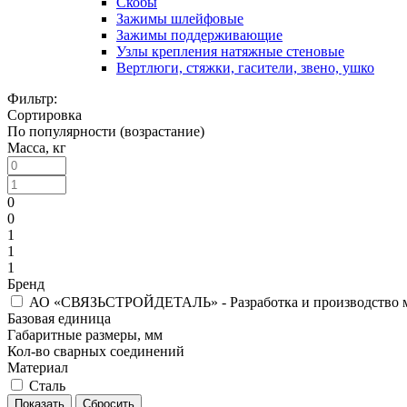
Скобы
Зажимы шлейфовые
Зажимы поддерживающие
Узлы крепления натяжные стеновые
Вертлюги, стяжки, гасители, звено, ушко
Фильтр:
Сортировка
По популярности (возрастание)
Масса, кг
0
0
1
1
1
Бренд
АО «СВЯЗЬСТРОЙДЕТАЛЬ» - Разработка и производство мат
Базовая единица
Габаритные размеры, мм
Кол-во сварных соединений
Материал
Сталь
Показать
Сбросить