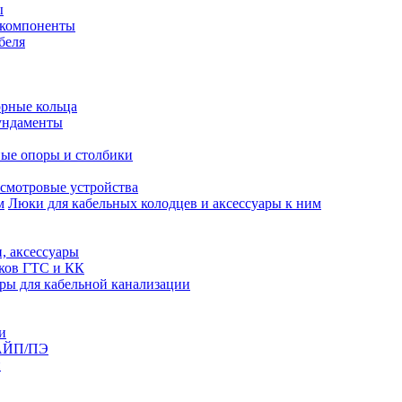
ы
 компоненты
беля
рные кольца
ундаменты
ые опоры и столбики
смотровые устройства
Люки для кабельных колодцев и аксессуары к ним
, аксессуары
юков ГТС и КК
ры для кабельной канализации
и
АЙП/ПЭ
п