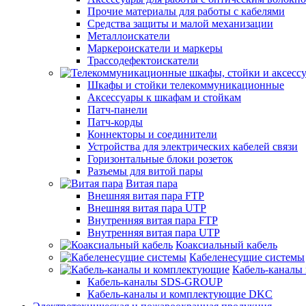
Прочие материалы для работы с кабелями
Средства защиты и малой механизации
Металлоискатели
Маркероискатели и маркеры
Трассодефектоискатели
Шкафы и стойки телекоммуникационные
Аксессуары к шкафам и стойкам
Патч-панели
Патч-корды
Коннекторы и соединители
Устройства для электрических кабелей связи
Горизонтальные блоки розеток
Разъемы для витой пары
Витая пара
Внешняя витая пара FTP
Внешняя витая пара UTP
Внутренняя витая пара FTP
Внутренняя витая пара UTP
Коаксиальный кабель
Кабеленесущие системы
Кабель-каналы
Кабель-каналы SDS-GROUP
Кабель-каналы и комплектующие DKC