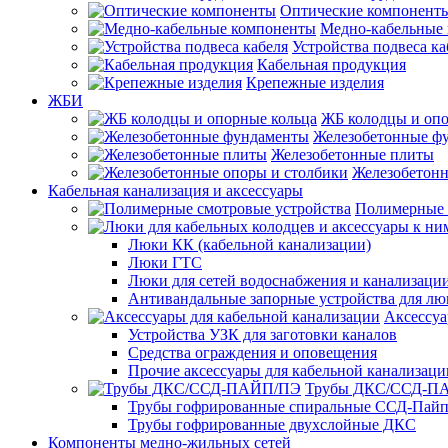
Оптические компонент
Медно-кабельные
Устройства подвеса ка
Кабельная продукция
Крепежные изделия
ЖБИ
ЖБ колодцы и опо
Железобетонные ф
Железобетонные плиты
Железобетонн
Кабельная канализация и аксессуары
Полимерные 
Люки КК (кабельной канализации)
Люки ГТС
Люки для сетей водоснабжения и канализации
Антивандальные запорные устройства для л
Аксессуа
Устройства УЗК для заготовки каналов
Средства ограждения и оповещения
Прочие аксессуары для кабельной канализаци
Трубы ДКС/ССД-П
Трубы гофрированные спиральные ССД-Пай
Трубы гофрированные двухслойные ДКС
Компоненты медно-жильных сетей