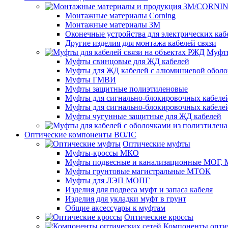
Монтажные материалы Corning
Монтажные материалы 3M
Оконечные устройства для электрических каб
Другие изделия для монтажа кабелей связи
Муфты
Муфты свинцовые для ЖД кабелей
Муфты для ЖД кабелей с алюминиевой оболо
Муфты ГМВИ
Муфты защитные полиэтиленовые
Муфты для сигнально-блокировочных кабелей
Муфты для сигнально-блокировочных кабеле
Муфты чугунные защитные для ЖД кабелей
Оптические компоненты ВОЛС
Оптические муфты
Муфты-кроссы МКО
Муфты подвесные и канализационные МОГ
Муфты грунтовые магистральные МТОК
Муфты для ЛЭП МОПГ
Изделия для подвеса муфт и запаса кабеля
Изделия для укладки муфт в грунт
Общие аксессуары к муфтам
Оптические кроссы
Компоненты оптич