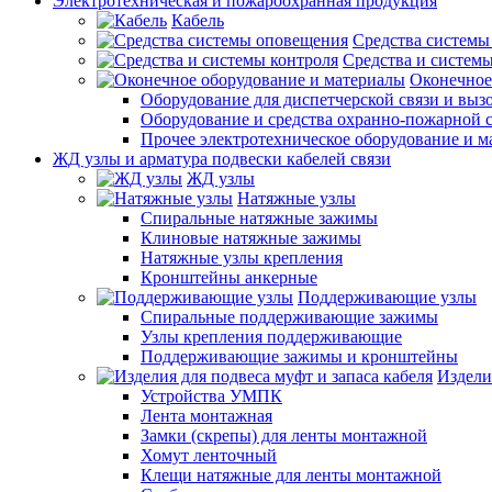
Электротехническая и пожароохранная продукция
Кабель
Средства системы
Средства и системы
Оконечное
Оборудование для диспетчерской связи и выз
Оборудование и средства охранно-пожарной 
Прочее электротехническое оборудование и 
ЖД узлы и арматура подвески кабелей связи
ЖД узлы
Натяжные узлы
Спиральные натяжные зажимы
Клиновые натяжные зажимы
Натяжные узлы крепления
Кронштейны анкерные
Поддерживающие узлы
Спиральные поддерживающие зажимы
Узлы крепления поддерживающие
Поддерживающие зажимы и кронштейны
Издели
Устройства УМПК
Лента монтажная
Замки (скрепы) для ленты монтажной
Хомут ленточный
Клещи натяжные для ленты монтажной