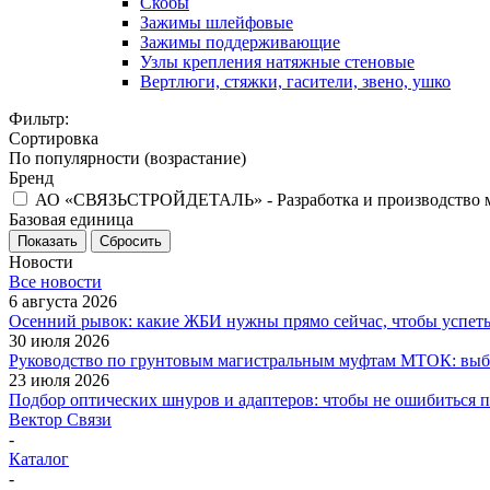
Скобы
Зажимы шлейфовые
Зажимы поддерживающие
Узлы крепления натяжные стеновые
Вертлюги, стяжки, гасители, звено, ушко
Фильтр:
Сортировка
По популярности (возрастание)
Бренд
АО «СВЯЗЬСТРОЙДЕТАЛЬ» - Разработка и производство мат
Базовая единица
Показать
Сбросить
Новости
Все новости
6 августа 2026
Осенний рывок: какие ЖБИ нужны прямо сейчас, чтобы успеть 
30 июля 2026
Руководство по грунтовым магистральным муфтам МТОК: выби
23 июля 2026
Подбор оптических шнуров и адаптеров: чтобы не ошибиться 
Вектор Связи
-
Каталог
-