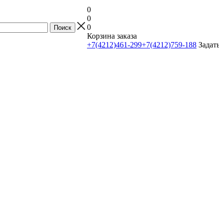
0
0
0
Корзина заказа
+7(4212)461-299
+7(4212)759-188
Задат