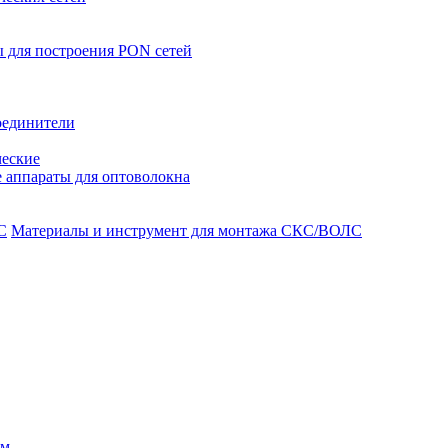
 для построения PON сетей
оединители
ческие
 аппараты для оптоволокна
Материалы и инструмент для монтажа СКС/ВОЛС
ом