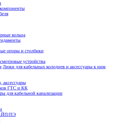
ы
 компоненты
беля
рные кольца
ундаменты
ые опоры и столбики
смотровые устройства
Люки для кабельных колодцев и аксессуары к ним
, аксессуары
юков ГТС и КК
ры для кабельной канализации
и
АЙП/ПЭ
п