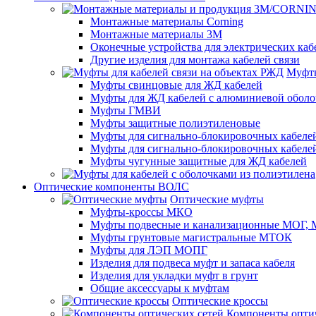
Монтажные материалы Corning
Монтажные материалы 3M
Оконечные устройства для электрических каб
Другие изделия для монтажа кабелей связи
Муфты
Муфты свинцовые для ЖД кабелей
Муфты для ЖД кабелей с алюминиевой оболо
Муфты ГМВИ
Муфты защитные полиэтиленовые
Муфты для сигнально-блокировочных кабелей
Муфты для сигнально-блокировочных кабеле
Муфты чугунные защитные для ЖД кабелей
Оптические компоненты ВОЛС
Оптические муфты
Муфты-кроссы МКО
Муфты подвесные и канализационные МОГ
Муфты грунтовые магистральные МТОК
Муфты для ЛЭП МОПГ
Изделия для подвеса муфт и запаса кабеля
Изделия для укладки муфт в грунт
Общие аксессуары к муфтам
Оптические кроссы
Компоненты оптич