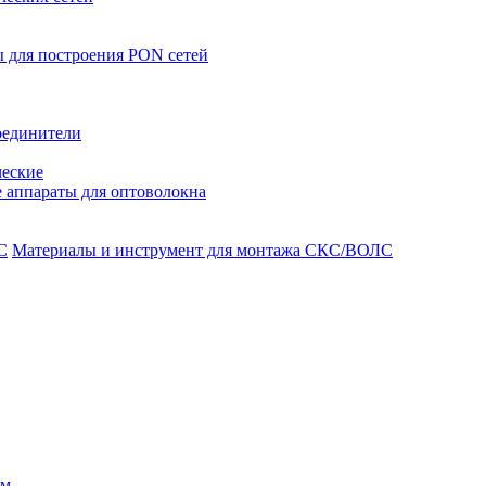
 для построения PON сетей
оединители
ческие
 аппараты для оптоволокна
Материалы и инструмент для монтажа СКС/ВОЛС
ом