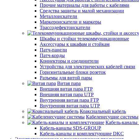
Прочие материалы для работы с кабелями
Средства защиты и малой механизации
Металлоискатели
Маркероискатели и маркеры
Трассодефектоискатели
Шкафы и стойки телекоммуникационные
Аксессуары к шкафам и стойкам
Патч-панели
Патч-корды
Коннекторы и соединители
Устройства для электрических кабелей связи
Горизонтальные блоки розеток
Разъемы для витой пары
Витая пара
Внешняя витая пара FTP
Внешняя витая пара UTP
Внутренняя витая пара FTP
Внутренняя витая пара UTP
Коаксиальный кабель
Кабеленесущие системы
Кабель-каналы
Кабель-каналы SDS-GROUP
Кабель-каналы и комплектующие DKC