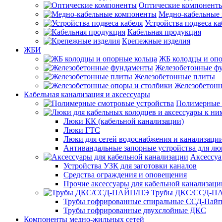
Оптические компонент
Медно-кабельные
Устройства подвеса ка
Кабельная продукция
Крепежные изделия
ЖБИ
ЖБ колодцы и опо
Железобетонные ф
Железобетонные плиты
Железобетонн
Кабельная канализация и аксессуары
Полимерные 
Люки КК (кабельной канализации)
Люки ГТС
Люки для сетей водоснабжения и канализации
Антивандальные запорные устройства для л
Аксессуа
Устройства УЗК для заготовки каналов
Средства ограждения и оповещения
Прочие аксессуары для кабельной канализаци
Трубы ДКС/ССД-П
Трубы гофрированные спиральные ССД-Пай
Трубы гофрированные двухслойные ДКС
Компоненты медно-жильных сетей