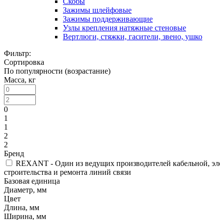
Скобы
Зажимы шлейфовые
Зажимы поддерживающие
Узлы крепления натяжные стеновые
Вертлюги, стяжки, гасители, звено, ушко
Фильтр:
Сортировка
По популярности (возрастание)
Масса, кг
0
1
1
2
2
Бренд
REXANT - Один из ведущих производителей кабельной, эл
строительства и ремонта линий связи
Базовая единица
Диаметр, мм
Цвет
Длина, мм
Ширина, мм