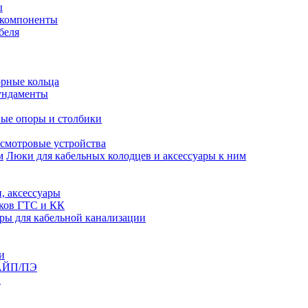
ы
 компоненты
беля
рные кольца
ундаменты
ые опоры и столбики
смотровые устройства
Люки для кабельных колодцев и аксессуары к ним
, аксессуары
юков ГТС и КК
ры для кабельной канализации
и
АЙП/ПЭ
п