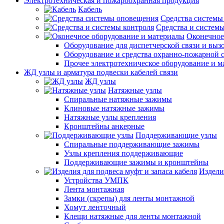
Электротехническая и пожароохранная продукция
Кабель
Средства системы
Средства и системы
Оконечное
Оборудование для диспетчерской связи и выз
Оборудование и средства охранно-пожарной 
Прочее электротехническое оборудование и 
ЖД узлы и арматура подвески кабелей связи
ЖД узлы
Натяжные узлы
Спиральные натяжные зажимы
Клиновые натяжные зажимы
Натяжные узлы крепления
Кронштейны анкерные
Поддерживающие узлы
Спиральные поддерживающие зажимы
Узлы крепления поддерживающие
Поддерживающие зажимы и кронштейны
Издели
Устройства УМПК
Лента монтажная
Замки (скрепы) для ленты монтажной
Хомут ленточный
Клещи натяжные для ленты монтажной