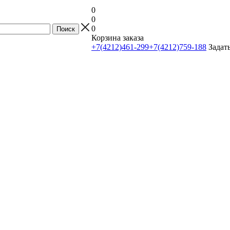
0
0
0
Корзина заказа
+7(4212)461-299
+7(4212)759-188
Задат