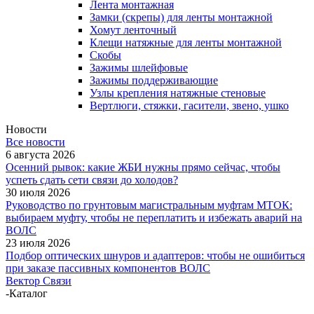
Лента монтажная
Замки (скрепы) для ленты монтажной
Хомут ленточный
Клещи натяжные для ленты монтажной
Скобы
Зажимы шлейфовые
Зажимы поддерживающие
Узлы крепления натяжные стеновые
Вертлюги, стяжки, гасители, звено, ушко
Новости
Все новости
6 августа 2026
Осенний рывок: какие ЖБИ нужны прямо сейчас, чтобы
успеть сдать сети связи до холодов?
30 июля 2026
Руководство по грунтовым магистральным муфтам МТОК:
выбираем муфту, чтобы не переплатить и избежать аварий на
ВОЛС
23 июля 2026
Подбор оптических шнуров и адаптеров: чтобы не ошибиться
при заказе пассивных компонентов ВОЛС
Вектор Связи
-
Каталог