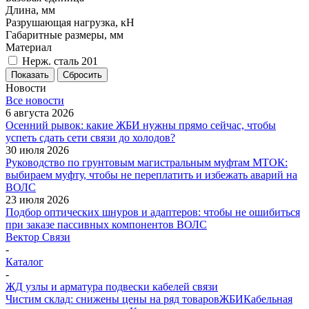
Длина, мм
Разрушающая нагрузка, кН
Габаритные размеры, мм
Материал
Нерж. сталь 201
Показать
Сбросить
Новости
Все новости
6 августа 2026
Осенний рывок: какие ЖБИ нужны прямо сейчас, чтобы
успеть сдать сети связи до холодов?
30 июля 2026
Руководство по грунтовым магистральным муфтам МТОК:
выбираем муфту, чтобы не переплатить и избежать аварий на
ВОЛС
23 июля 2026
Подбор оптических шнуров и адаптеров: чтобы не ошибиться
при заказе пассивных компонентов ВОЛС
Вектор Связи
-
Каталог
-
ЖД узлы и арматура подвески кабелей связи
Чистим склад: снижены цены на ряд товаров
ЖБИ
Кабельная