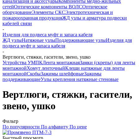
канализация и аксессуары
Компоненты медно-жильных
сетей
Оптические компоненты ВОЛС
Оптическое
оборудование
Элементы СКС
Электротехническая и
пожароохранная продукция
ЖД узлы и арматура подвески
кабелей связи
-
Изделия для подвеса муфт и запаса кабеля
ЖД узлы
Натяжные узлы
Поддерживающие узлы
Изделия для
подвеса муфт и запаса кабеля
-
Вертлюги, стяжки, гасители, звено, ушко
Устройства УМПК
Лента монтажная
Замки (скрепы) для ленты
монтажной
Хомут ленточный
Клещи натяжные для ленты
монтажной
Скобы
Зажимы шлейфовые
Зажимы
поддерживающие
Узлы крепления натяжные стеновые
Вертлюги, стяжки, гасители,
звено, ушко
Фильтр
По популярности
По алфавиту
По цене
Быстрый просмотр