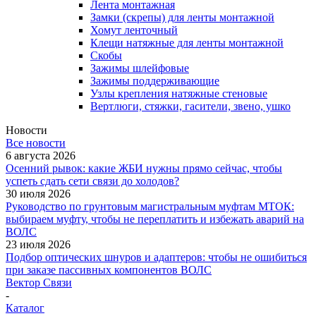
Лента монтажная
Замки (скрепы) для ленты монтажной
Хомут ленточный
Клещи натяжные для ленты монтажной
Скобы
Зажимы шлейфовые
Зажимы поддерживающие
Узлы крепления натяжные стеновые
Вертлюги, стяжки, гасители, звено, ушко
Новости
Все новости
6 августа 2026
Осенний рывок: какие ЖБИ нужны прямо сейчас, чтобы
успеть сдать сети связи до холодов?
30 июля 2026
Руководство по грунтовым магистральным муфтам МТОК:
выбираем муфту, чтобы не переплатить и избежать аварий на
ВОЛС
23 июля 2026
Подбор оптических шнуров и адаптеров: чтобы не ошибиться
при заказе пассивных компонентов ВОЛС
Вектор Связи
-
Каталог