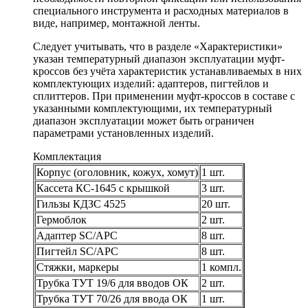
специального инструмента и расходных материалов в
виде, например, монтажной ленты.
Следует учитывать, что в разделе «Характеристики»
указан температурный диапазон эксплуатации муфт-
кроссов без учёта характеристик устанавливаемых в них
комплектующих изделий: адаптеров, пигтейлов и
сплиттеров. При применении муфт-кроссов в составе с
указанными комплектующими, их температурный
диапазон эксплуатации может быть ограничен
параметрами установленных изделий.
Комплектаци
я
Корпус (оголовник, кожух, хомут)
1 шт.
Кассета КС-1645 с крышкой
3 шт.
Гильзы КДЗС 4525
20 шт.
Гермоблок
2 шт.
Адаптер SC/APC
8 шт.
Пигтейл SC/APC
8 шт.
Стяжки, маркеры
1 компл.
Трубка ТУТ 19/6 для вводов ОК
2 шт.
Трубка ТУТ 70/26 для ввода ОК
1 шт.