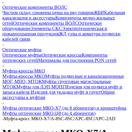
-
Оптические компоненты ВОЛС
Чистим склад: снижены цены на ряд товаров
ЖБИ
Кабельная
канализация и аксессуары
Компоненты медно-жильных
сетей
Оптические компоненты ВОЛС
Оптическое
оборудование
Элементы СКС
Электротехническая и
пожароохранная продукция
ЖД узлы и арматура подвески
кабелей связи
-
Оптические муфты
Оптические муфты
Оптические кроссы
Компоненты
оптических сетей
Материалы для построения PON сетей
-
Муфты-кроссы МКО
Муфты-кроссы МКО
Муфты подвесные и канализационные
МОГ, МПО, МТОК
Муфты грунтовые магистральные
МТОК
Муфты для ЛЭП МОПГ
Изделия для подвеса муфт и
запаса кабеля
Изделия для укладки муфт в грунт
Общие
аксессуары к муфтам
-
Муфты оптические МКО-Х7 (до 8 абонентов) и кронштейны
Муфты оптические МКО-Ц8 (до 4 абонентов)
-
Муфта-кросс МКО-Х7/A-8SC-8SC/APC-8SC/APC-2AD