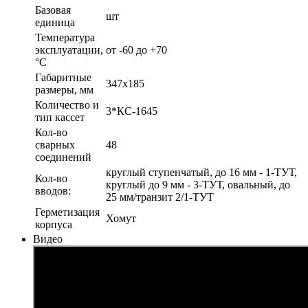
Базовая
шт
единица
Температура
эксплуатации,
от -60 до +70
°С
Габаритные
347х185
размеры, мм
Количество и
3*КС-1645
тип кассет
Кол-во
сварных
48
соединений
круглый ступенчатый, до 16 мм - 1-ТУТ,
Кол-во
круглый до 9 мм - 3-ТУТ, овальный, до
вводов:
25 мм/транзит 2/1-ТУТ
Герметизация
Хомут
корпуса
Видео