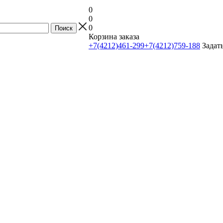
0
0
0
Корзина заказа
+7(4212)461-299
+7(4212)759-188
Задат