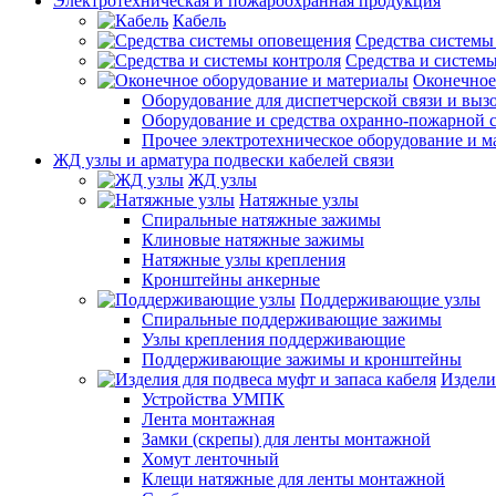
Электротехническая и пожароохранная продукция
Кабель
Средства системы
Средства и системы
Оконечное
Оборудование для диспетчерской связи и выз
Оборудование и средства охранно-пожарной 
Прочее электротехническое оборудование и 
ЖД узлы и арматура подвески кабелей связи
ЖД узлы
Натяжные узлы
Спиральные натяжные зажимы
Клиновые натяжные зажимы
Натяжные узлы крепления
Кронштейны анкерные
Поддерживающие узлы
Спиральные поддерживающие зажимы
Узлы крепления поддерживающие
Поддерживающие зажимы и кронштейны
Издели
Устройства УМПК
Лента монтажная
Замки (скрепы) для ленты монтажной
Хомут ленточный
Клещи натяжные для ленты монтажной