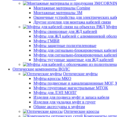
Монтажные материалы Corning
Монтажные материалы 3M
Оконечные устройства для электрических каб
Другие изделия для монтажа кабелей связи
Муфты
Муфты свинцовые для ЖД кабелей
Муфты для ЖД кабелей с алюминиевой оболо
Муфты ГМВИ
Муфты защитные полиэтиленовые
Муфты для сигнально-блокировочных кабелей
Муфты для сигнально-блокировочных кабеле
Муфты чугунные защитные для ЖД кабелей
Оптические компоненты ВОЛС
Оптические муфты
Муфты-кроссы МКО
Муфты подвесные и канализационные МОГ
Муфты грунтовые магистральные МТОК
Муфты для ЛЭП МОПГ
Изделия для подвеса муфт и запаса кабеля
Изделия для укладки муфт в грунт
Общие аксессуары к муфтам
Оптические кроссы
Компоненты оптич