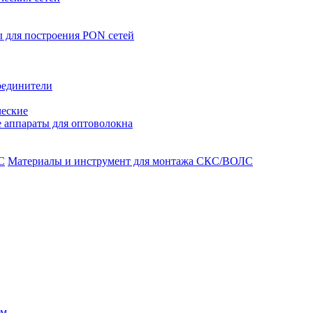
 для построения PON сетей
оединители
ческие
 аппараты для оптоволокна
Материалы и инструмент для монтажа СКС/ВОЛС
ом