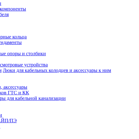
ы
 компоненты
беля
рные кольца
ундаменты
ые опоры и столбики
смотровые устройства
Люки для кабельных колодцев и аксессуары к ним
, аксессуары
юков ГТС и КК
ры для кабельной канализации
и
АЙП/ПЭ
п