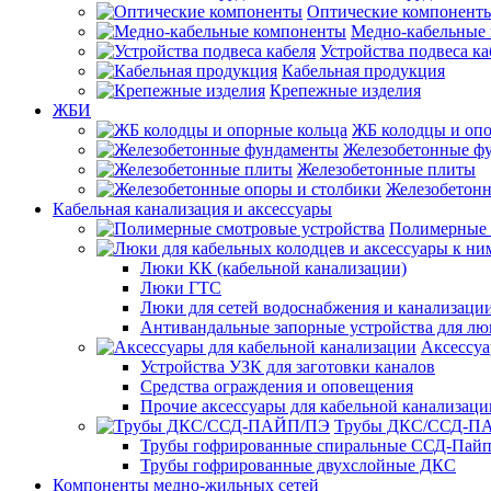
Оптические компонент
Медно-кабельные
Устройства подвеса ка
Кабельная продукция
Крепежные изделия
ЖБИ
ЖБ колодцы и опо
Железобетонные ф
Железобетонные плиты
Железобетонн
Кабельная канализация и аксессуары
Полимерные 
Люки КК (кабельной канализации)
Люки ГТС
Люки для сетей водоснабжения и канализации
Антивандальные запорные устройства для л
Аксессуа
Устройства УЗК для заготовки каналов
Средства ограждения и оповещения
Прочие аксессуары для кабельной канализаци
Трубы ДКС/ССД-П
Трубы гофрированные спиральные ССД-Пай
Трубы гофрированные двухслойные ДКС
Компоненты медно-жильных сетей