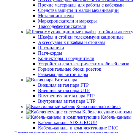
Прочие материалы для работы с кабелями
Средства защиты и малой механизации
Металлоискатели
Маркероискатели и маркеры
Трассодефектоискатели
Шкафы и стойки телекоммуникационные
Аксессуары к шкафам и стойкам
Патч-панели
Патч-корды
Коннекторы и соединители
Устройства для электрических кабелей связи
Горизонтальные блоки розеток
Разъемы для витой пары
Витая пара
Внешняя витая пара FTP
Внешняя витая пара UTP
Внутренняя витая пара FTP
Внутренняя витая пара UTP
Коаксиальный кабель
Кабеленесущие системы
Кабель-каналы
Кабель-каналы SDS-GROUP
Кабель-каналы и комплектующие DKC