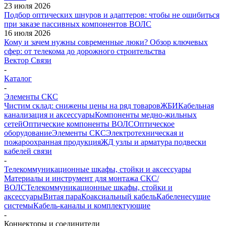
23 июля 2026
Подбор оптических шнуров и адаптеров: чтобы не ошибиться
при заказе пассивных компонентов ВОЛС
16 июля 2026
Кому и зачем нужны современные люки? Обзор ключевых
сфер: от телекома до дорожного строительства
Вектор Связи
-
Каталог
-
Элементы СКС
Чистим склад: снижены цены на ряд товаров
ЖБИ
Кабельная
канализация и аксессуары
Компоненты медно-жильных
сетей
Оптические компоненты ВОЛС
Оптическое
оборудование
Элементы СКС
Электротехническая и
пожароохранная продукция
ЖД узлы и арматура подвески
кабелей связи
-
Телекоммуникационные шкафы, стойки и аксессуары
Материалы и инструмент для монтажа СКС/
ВОЛС
Телекоммуникационные шкафы, стойки и
аксессуары
Витая пара
Коаксиальный кабель
Кабеленесущие
системы
Кабель-каналы и комплектующие
-
Коннекторы и соединители