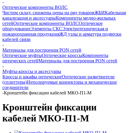
-
Оптические компоненты ВОЛС
Чистим склад: снижены цены на ряд товаров
ЖБИ
Кабельная
канализация и аксессуары
Компоненты медно-жильных
сетей
Оптические компоненты ВОЛС
Оптическое
оборудование
Элементы СКС
Электротехническая и
пожароохранная продукция
ЖД узлы и арматура подвески
кабелей связи
-
Материалы для построения PON сетей
Оптические муфты
Оптические кроссы
Компоненты
оптических сетей
Материалы для построения PON сетей
-
Муфты-кроссы и аксессуары
Кроссы и шкафы оптические
Оптические разветвители
(сплиттеры)
Неполируемые коннекторы и механические
соединители
-
Кронштейн фиксации кабелей МКО-П1-М
Кронштейн фиксации
кабелей МКО-П1-М