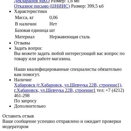
Декларация МКО
Размер: 1,6 мб
Отказное письмо (ЦНИИС)
Размер: 399,5 кб
Характеристики
Масса, кг
0,06
В наличии
Нет
Базовая единица
шт
Материал
Нержавеющая сталь
Отзывы
Задать вопрос
Вы можете задать любой интересующий вас вопрос по
товару или работе магазина.
Наши квалифицированные специалисты обязательно
вам помогут.
Наличие
Хабаровск (г.Хабаровск, ул.Шевчука 22В, строение1),
г.Хабаровск, ул.Шевчука 22В, строение1
тел: +7 (4212)
461-298
По запросу
Дополнительно
Оставить отзыв
Ваше сообщение успешно отправлено и ожидает проверки
модератором