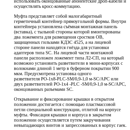
использовать оконцованные абонентские дроп-кабели и
осуществлять кросс-коммутацию.
Муфта представляет собой малогабаритный
герметичный контейнер прямоугольной формы. Внутри
контейнера установлена съёмная монтажная панель
(вставка), с тыльной стороны которой вмонтированы
два ложемента для размещения сростков ОВ,
защищенных гильзами КДЗС 4525, а на лицевой
стороне панели находятся гнёзда для установки
адаптеров типа SC. На лицевой части монтажной
панели расположен ложемент типа Л2-СП, на который
возможно установить разветвители в мини-корпусах с
волокнами длиной 1 метр в буферном покрытии 900
мкм. Предусмотрена установка одного
разветвителя РО-1х8-PLC-SM/0,9-1,0 м-SC/APC или
двух разветвителей РО-1х4 -PLC -SM/0,9-1,0 м-SC/APC,
оконцованных разъемами SC.
Открывание и фиксирование крышки в открытом
положении достигается с помощью пластмассовой
петли специальной конструкции, отлитой на корпусе
муфты. Фиксация крышки и корпуса в закрытом
положении осуществляется путем закручивания
невыпадающих винтов и запрессованных в корпус гаек.