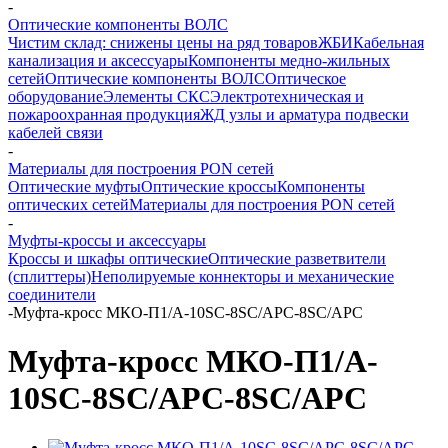
-
Оптические компоненты ВОЛС
Чистим склад: снижены цены на ряд товаров
ЖБИ
Кабельная
канализация и аксессуары
Компоненты медно-жильных
сетей
Оптические компоненты ВОЛС
Оптическое
оборудование
Элементы СКС
Электротехническая и
пожароохранная продукция
ЖД узлы и арматура подвески
кабелей связи
-
Материалы для построения PON сетей
Оптические муфты
Оптические кроссы
Компоненты
оптических сетей
Материалы для построения PON сетей
-
Муфты-кроссы и аксессуары
Кроссы и шкафы оптические
Оптические разветвители
(сплиттеры)
Неполируемые коннекторы и механические
соединители
-
Муфта-кросс МКО-П1/A-10SC-8SC/APC-8SC/APC
Муфта-кросс МКО-П1/A-
10SC-8SC/APC-8SC/APC