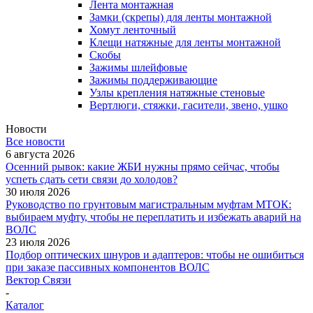
Лента монтажная
Замки (скрепы) для ленты монтажной
Хомут ленточный
Клещи натяжные для ленты монтажной
Скобы
Зажимы шлейфовые
Зажимы поддерживающие
Узлы крепления натяжные стеновые
Вертлюги, стяжки, гасители, звено, ушко
Новости
Все новости
6 августа 2026
Осенний рывок: какие ЖБИ нужны прямо сейчас, чтобы
успеть сдать сети связи до холодов?
30 июля 2026
Руководство по грунтовым магистральным муфтам МТОК:
выбираем муфту, чтобы не переплатить и избежать аварий на
ВОЛС
23 июля 2026
Подбор оптических шнуров и адаптеров: чтобы не ошибиться
при заказе пассивных компонентов ВОЛС
Вектор Связи
-
Каталог