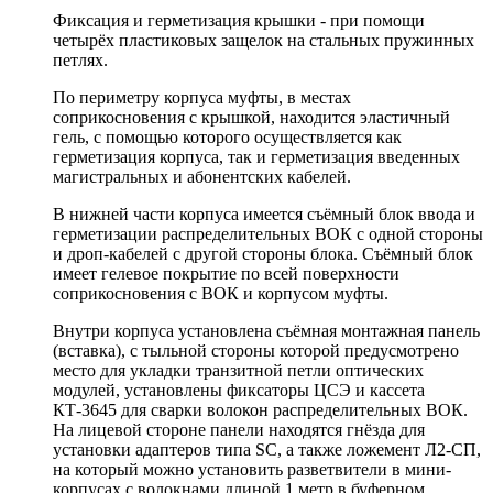
Фиксация и герметизация крышки - при помощи
четырёх пластиковых защелок на стальных пружинных
петлях.
По периметру корпуса муфты, в местах
соприкосновения с крышкой, находится эластичный
гель, с помощью которого осуществляется как
герметизация корпуса, так и герметизация введенных
магистральных и абонентских кабелей.
В нижней части корпуса имеется съёмный блок ввода и
герметизации распределительных ВОК с одной стороны
и дроп-кабелей с другой стороны блока. Съёмный блок
имеет гелевое покрытие по всей поверхности
соприкосновения с ВОК и корпусом муфты.
Внутри корпуса установлена съёмная монтажная панель
(вставка), с тыльной стороны которой предусмотрено
место для укладки транзитной петли оптических
модулей, установлены фиксаторы ЦСЭ и кассета
КТ-3645 для сварки волокон распределительных ВОК.
На лицевой стороне панели находятся гнёзда для
установки адаптеров типа SC, а также ложемент Л2-СП,
на который можно установить разветвители в мини-
корпусах с волокнами длиной 1 метр в буферном