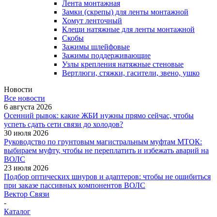
Лента монтажная
Замки (скрепы) для ленты монтажной
Хомут ленточный
Клещи натяжные для ленты монтажной
Скобы
Зажимы шлейфовые
Зажимы поддерживающие
Узлы крепления натяжные стеновые
Вертлюги, стяжки, гасители, звено, ушко
Новости
Все новости
6 августа 2026
Осенний рывок: какие ЖБИ нужны прямо сейчас, чтобы
успеть сдать сети связи до холодов?
30 июля 2026
Руководство по грунтовым магистральным муфтам МТОК:
выбираем муфту, чтобы не переплатить и избежать аварий на
ВОЛС
23 июля 2026
Подбор оптических шнуров и адаптеров: чтобы не ошибиться
при заказе пассивных компонентов ВОЛС
Вектор Связи
-
Каталог