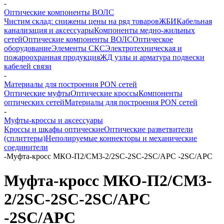
-
Оптические компоненты ВОЛС
Чистим склад: снижены цены на ряд товаров
ЖБИ
Кабельная
канализация и аксессуары
Компоненты медно-жильных
сетей
Оптические компоненты ВОЛС
Оптическое
оборудование
Элементы СКС
Электротехническая и
пожароохранная продукция
ЖД узлы и арматура подвески
кабелей связи
-
Материалы для построения PON сетей
Оптические муфты
Оптические кроссы
Компоненты
оптических сетей
Материалы для построения PON сетей
-
Муфты-кроссы и аксессуары
Кроссы и шкафы оптические
Оптические разветвители
(сплиттеры)
Неполируемые коннекторы и механические
соединители
-
Муфта-кросс МКО-П2/СМ3-2/2SC-2SC-2SC/APC -2SC/APC
Муфта-кросс МКО-П2/СМ3-
2/2SC-2SC-2SC/APC
-2SC/APC