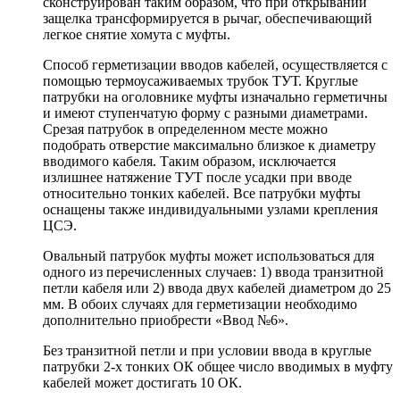
сконструирован таким образом, что при открывании
защелка трансформируется в рычаг, обеспечивающий
легкое снятие хомута с муфты.
Способ герметизации вводов кабелей, осуществляется с
помощью термоусаживаемых трубок ТУТ. Круглые
патрубки на оголовнике муфты изначально герметичны
и имеют ступенчатую форму с разными диаметрами.
Срезая патрубок в определенном месте можно
подобрать отверстие максимально близкое к диаметру
вводимого кабеля. Таким образом, исключается
излишнее натяжение ТУТ после усадки при вводе
относительно тонких кабелей. Все патрубки муфты
оснащены также индивидуальными узлами крепления
ЦСЭ.
Овальный патрубок муфты может использоваться для
одного из перечисленных случаев: 1) ввода транзитной
петли кабеля или 2) ввода двух кабелей диаметром до 25
мм. В обоих случаях для герметизации необходимо
дополнительно приобрести «Ввод №6».
Без транзитной петли и при условии ввода в круглые
патрубки 2-х тонких ОК общее число вводимых в муфту
кабелей может достигать 10 ОК.