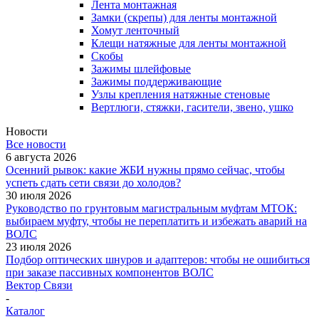
Лента монтажная
Замки (скрепы) для ленты монтажной
Хомут ленточный
Клещи натяжные для ленты монтажной
Скобы
Зажимы шлейфовые
Зажимы поддерживающие
Узлы крепления натяжные стеновые
Вертлюги, стяжки, гасители, звено, ушко
Новости
Все новости
6 августа 2026
Осенний рывок: какие ЖБИ нужны прямо сейчас, чтобы
успеть сдать сети связи до холодов?
30 июля 2026
Руководство по грунтовым магистральным муфтам МТОК:
выбираем муфту, чтобы не переплатить и избежать аварий на
ВОЛС
23 июля 2026
Подбор оптических шнуров и адаптеров: чтобы не ошибиться
при заказе пассивных компонентов ВОЛС
Вектор Связи
-
Каталог