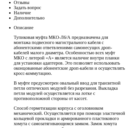
Отзывы
Задать вопрос
Наличие
Дополнительно
Описание
Тупиковая муфта МКО-Л6/А предназначена для
монтажа подвесного магистрального кабеля с
абонентскими ответвлениями самонесущих дроп-
кабелей малого диаметра. Особенностью всех муфт
МКО с литерой «А» является наличие внутри планки
для установки адаптеров. Это позволяет использовать
оконцованные абонентские дроп-кабели и осуществлять
кросс-коммутацию.
В муфте предусмотрен овальный ввод для транзитной
петли оптических модулей без разрезания. Выкладка
петли модулей осуществляется на лотке с
противоположной стороны от кассет.
Способ герметизации корпуса с оголовником
механический. Осуществляется при помощи эластичной
кольцевой прокладки и армированного пластикового
хомута с самозатягивающимся замком. Замок хомута