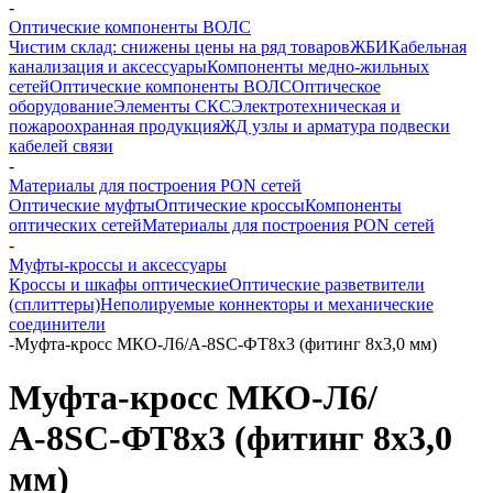
-
Оптические компоненты ВОЛС
Чистим склад: снижены цены на ряд товаров
ЖБИ
Кабельная
канализация и аксессуары
Компоненты медно-жильных
сетей
Оптические компоненты ВОЛС
Оптическое
оборудование
Элементы СКС
Электротехническая и
пожароохранная продукция
ЖД узлы и арматура подвески
кабелей связи
-
Материалы для построения PON сетей
Оптические муфты
Оптические кроссы
Компоненты
оптических сетей
Материалы для построения PON сетей
-
Муфты-кроссы и аксессуары
Кроссы и шкафы оптические
Оптические разветвители
(сплиттеры)
Неполируемые коннекторы и механические
соединители
-
Муфта-кросс МКО-Л6/А-8SC-ФТ8х3 (фитинг 8х3,0 мм)
Муфта-кросс МКО-Л6/
А-8SC-ФТ8х3 (фитинг 8х3,0
мм)