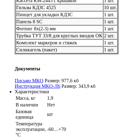
Кассета КМ-2445 с крышкой
1 шт.
Гильзы КДЗС 4525
10 шт.
Пинцет для укладки КДЗС
1 шт.
Панель 8 SC
1 шт.
Фитинг 8х(2-3) мм
1 шт.
Трубка ТУТ 33/8 для круглых вводов ОК
2 шт.
Комплект маркеров и стяжек
1 шт.
Силикагель (пакет)
1 шт.
Документы
Письмо МКО
Размер: 977,6 кб
Инструкция МКО-Л6
Размер: 343,9 кб
Характеристики
Масса, кг
1,9
В наличии
Нет
Базовая
шт
единица
Температура
эксплуатации,
-60…+70
°С