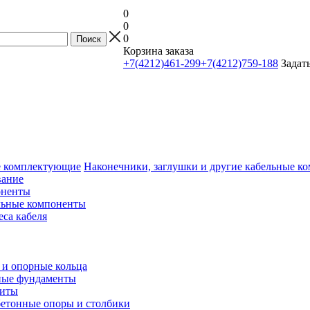
0
0
0
Корзина заказа
+7(4212)461-299
+7(4212)759-188
Задат
Наконечники, заглушки и другие кабельные 
вание
оненты
льные компоненты
еса кабеля
и опорные кольца
ные фундаменты
литы
етонные опоры и столбики