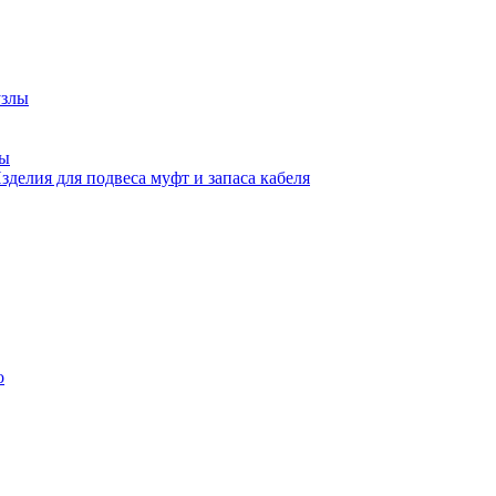
узлы
ны
зделия для подвеса муфт и запаса кабеля
о