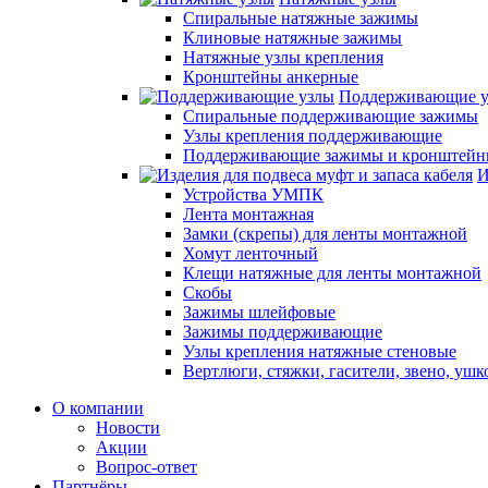
Спиральные натяжные зажимы
Клиновые натяжные зажимы
Натяжные узлы крепления
Кронштейны анкерные
Поддерживающие 
Спиральные поддерживающие зажимы
Узлы крепления поддерживающие
Поддерживающие зажимы и кронштей
И
Устройства УМПК
Лента монтажная
Замки (скрепы) для ленты монтажной
Хомут ленточный
Клещи натяжные для ленты монтажной
Скобы
Зажимы шлейфовые
Зажимы поддерживающие
Узлы крепления натяжные стеновые
Вертлюги, стяжки, гасители, звено, ушк
О компании
Новости
Акции
Вопрос-ответ
Партнёры