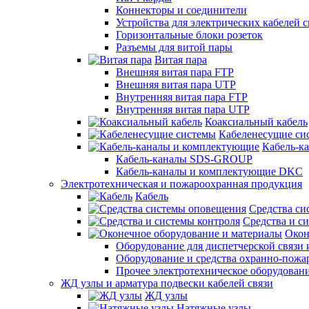
Коннекторы и соединители
Устройства для электрических кабелей с
Горизонтальные блоки розеток
Разъемы для витой пары
Витая пара
Внешняя витая пара FTP
Внешняя витая пара UTP
Внутренняя витая пара FTP
Внутренняя витая пара UTP
Коаксиальный кабель
Кабеленесущие си
Кабель-к
Кабель-каналы SDS-GROUP
Кабель-каналы и комплектующие DKC
Электротехническая и пожароохранная продукция
Кабель
Средства си
Средства и с
Окон
Оборудование для диспетчерской связи 
Оборудование и средства охранно-пожа
Прочее электротехническое оборудован
ЖД узлы и арматура подвески кабелей связи
ЖД узлы
Натяжные узлы