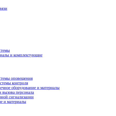
вязи
стемы
аналы и комплектующие
стемы оповещения
истемы контроля
ечное оборудование и материалы
и вызова персонала
рной сигнализации
ие и материалы