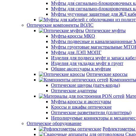
Муфты для сигнально-блокировочных ка
Муфты для сигнально-блокировочных к
Муфты чугунные защитные для ЖД каб
Оптические компоненты ВОЛС
Оптические муфты
Муфты-кроссы МКО
Муфты подвесные и канализационные
Муфты грунтовые магистральные МТО
Муфты для ЛЭП МОПГ
Изделия для подвеса муфт и запаса кабе
Изделия для укладки муфт в грунт
Общие аксессуары к муфтам
Оптические кроссы
Компоненты 
Оптические шнуры (патч-корды)
Оптические адаптеры
Мате
Муфты-кроссы и аксессуары
Кроссы и шкафы оптические
Оптические разветвители (сплиттеры)
Неполируемые коннекторы и механичес
Оптическое оборудование
Рефлектометры
Свар