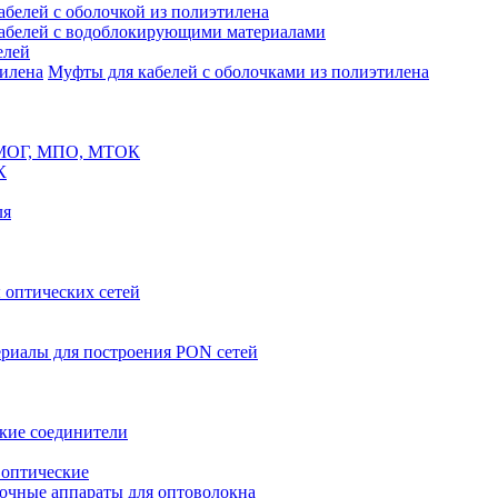
белей с оболочкой из полиэтилена
абелей с водоблокирующими материалами
елей
Муфты для кабелей с оболочками из полиэтилена
 МОГ, МПО, МТОК
К
ля
оптических сетей
риалы для построения PON сетей
кие соединители
 оптические
очные аппараты для оптоволокна