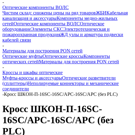
-
Оптические компоненты ВОЛС
Чистим склад: снижены цены на ряд товаров
ЖБИ
Кабельная
канализация и аксессуары
Компоненты медно-жильных
сетей
Оптические компоненты ВОЛС
Оптическое
оборудование
Элементы СКС
Электротехническая и
пожароохранная продукция
ЖД узлы и арматура подвески
кабелей связи
-
Материалы для построения PON сетей
Оптические муфты
Оптические кроссы
Компоненты
оптических сетей
Материалы для построения PON сетей
-
Кроссы и шкафы оптические
Муфты-кроссы и аксессуары
Оптические разветвители
(сплиттеры)
Неполируемые коннекторы и механические
соединители
-
Кросс ШКОН-П-16SC-16SC/APC-16SC/APC (без PLC)
Кросс ШКОН-П-16SC-
16SC/APC-16SC/APC (без
PLC)