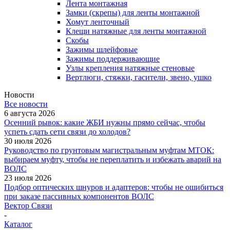
Лента монтажная
Замки (скрепы) для ленты монтажной
Хомут ленточный
Клещи натяжные для ленты монтажной
Скобы
Зажимы шлейфовые
Зажимы поддерживающие
Узлы крепления натяжные стеновые
Вертлюги, стяжки, гасители, звено, ушко
Новости
Все новости
6 августа 2026
Осенний рывок: какие ЖБИ нужны прямо сейчас, чтобы
успеть сдать сети связи до холодов?
30 июля 2026
Руководство по грунтовым магистральным муфтам МТОК:
выбираем муфту, чтобы не переплатить и избежать аварий на
ВОЛС
23 июля 2026
Подбор оптических шнуров и адаптеров: чтобы не ошибиться
при заказе пассивных компонентов ВОЛС
Вектор Связи
-
Каталог