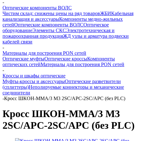
-
Оптические компоненты ВОЛС
Чистим склад: снижены цены на ряд товаров
ЖБИ
Кабельная
канализация и аксессуары
Компоненты медно-жильных
сетей
Оптические компоненты ВОЛС
Оптическое
оборудование
Элементы СКС
Электротехническая и
пожароохранная продукция
ЖД узлы и арматура подвески
кабелей связи
-
Материалы для построения PON сетей
Оптические муфты
Оптические кроссы
Компоненты
оптических сетей
Материалы для построения PON сетей
-
Кроссы и шкафы оптические
Муфты-кроссы и аксессуары
Оптические разветвители
(сплиттеры)
Неполируемые коннекторы и механические
соединители
-
Кросс ШКОН-ММА/3 М3 2SC/APC-2SC/APC (без PLC)
Кросс ШКОН-ММА/3 М3
2SC/APC-2SC/APC (без PLC)