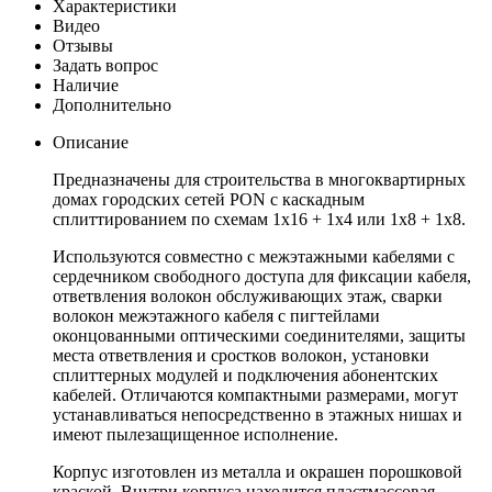
Характеристики
Видео
Отзывы
Задать вопрос
Наличие
Дополнительно
Описание
Предназначены для строительства в многоквартирных
домах городских сетей PON с каскадным
сплиттированием по схемам 1х16 + 1х4 или 1х8 + 1х8.
Используются совместно с межэтажными кабелями с
сердечником свободного доступа для фиксации кабеля,
ответвления волокон обслуживающих этаж, сварки
волокон межэтажного кабеля с пигтейлами
оконцованными оптическими соединителями, защиты
места ответвления и сростков волокон, установки
сплиттерных модулей и подключения абонентских
кабелей. Отличаются компактными размерами, могут
устанавливаться непосредственно в этажных нишах и
имеют пылезащищенное исполнение.
Корпус изготовлен из металла и окрашен порошковой
краской. Внутри корпуса находится пластмассовая