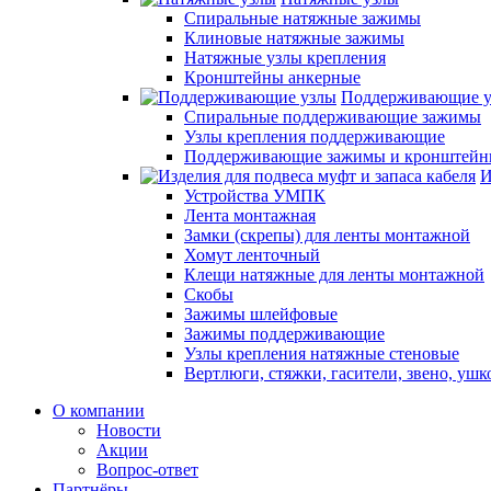
Спиральные натяжные зажимы
Клиновые натяжные зажимы
Натяжные узлы крепления
Кронштейны анкерные
Поддерживающие 
Спиральные поддерживающие зажимы
Узлы крепления поддерживающие
Поддерживающие зажимы и кронштей
И
Устройства УМПК
Лента монтажная
Замки (скрепы) для ленты монтажной
Хомут ленточный
Клещи натяжные для ленты монтажной
Скобы
Зажимы шлейфовые
Зажимы поддерживающие
Узлы крепления натяжные стеновые
Вертлюги, стяжки, гасители, звено, ушк
О компании
Новости
Акции
Вопрос-ответ
Партнёры