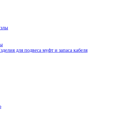
узлы
ны
зделия для подвеса муфт и запаса кабеля
о