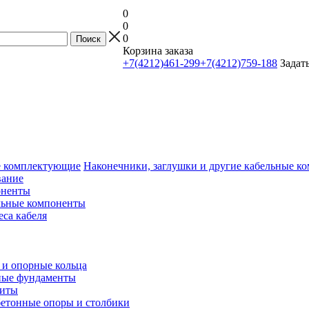
0
0
0
Корзина заказа
+7(4212)461-299
+7(4212)759-188
Задат
Наконечники, заглушки и другие кабельные 
вание
оненты
льные компоненты
еса кабеля
и опорные кольца
ные фундаменты
литы
етонные опоры и столбики