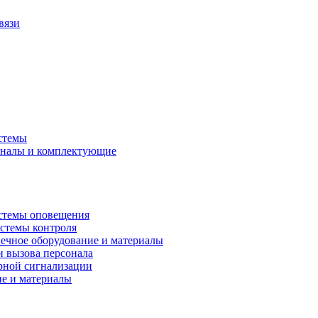
вязи
стемы
аналы и комплектующие
стемы оповещения
истемы контроля
ечное оборудование и материалы
и вызова персонала
рной сигнализации
ие и материалы