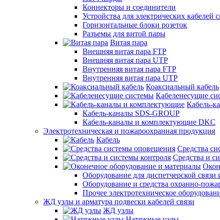
Коннекторы и соединители
Устройства для электрических кабелей с
Горизонтальные блоки розеток
Разъемы для витой пары
Витая пара
Внешняя витая пара FTP
Внешняя витая пара UTP
Внутренняя витая пара FTP
Внутренняя витая пара UTP
Коаксиальный кабель
Кабеленесущие си
Кабель-к
Кабель-каналы SDS-GROUP
Кабель-каналы и комплектующие DKC
Электротехническая и пожароохранная продукция
Кабель
Средства си
Средства и с
Окон
Оборудование для диспетчерской связи 
Оборудование и средства охранно-пожа
Прочее электротехническое оборудован
ЖД узлы и арматура подвески кабелей связи
ЖД узлы
Натяжные узлы