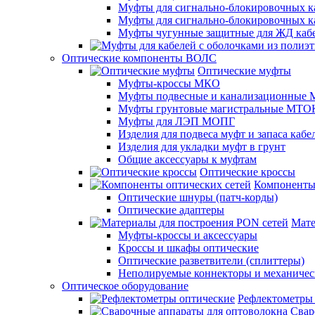
Муфты для сигнально-блокировочных ка
Муфты для сигнально-блокировочных к
Муфты чугунные защитные для ЖД каб
Оптические компоненты ВОЛС
Оптические муфты
Муфты-кроссы МКО
Муфты подвесные и канализационные
Муфты грунтовые магистральные МТО
Муфты для ЛЭП МОПГ
Изделия для подвеса муфт и запаса кабе
Изделия для укладки муфт в грунт
Общие аксессуары к муфтам
Оптические кроссы
Компоненты 
Оптические шнуры (патч-корды)
Оптические адаптеры
Мате
Муфты-кроссы и аксессуары
Кроссы и шкафы оптические
Оптические разветвители (сплиттеры)
Неполируемые коннекторы и механичес
Оптическое оборудование
Рефлектометры
Свар