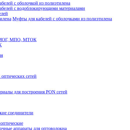
белей с оболочкой из полиэтилена
абелей с водоблокирующими материалами
елей
Муфты для кабелей с оболочками из полиэтилена
 МОГ, МПО, МТОК
К
ля
оптических сетей
риалы для построения PON сетей
кие соединители
 оптические
очные аппараты для оптоволокна