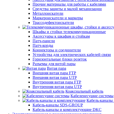
Прочие материалы для работы с кабелями
Средства защиты и малой механизации
Металлоискатели
Маркероискатели и маркеры
Трассодефектоискатели
Шкафы и стойки телекоммуникационные
Аксессуары к шкафам и стойкам
Патч-панели
Патч-корды
Коннекторы и соединители
Устройства для электрических кабелей связи
Горизонтальные блоки розеток
Разъемы для витой пары
Витая пара
Внешняя витая пара FTP
Внешняя витая пара UTP
Внутренняя витая пара FTP
Внутренняя витая пара UTP
Коаксиальный кабель
Кабеленесущие системы
Кабель-каналы
Кабель-каналы SDS-GROUP
Кабель-каналы и комплектующие DKC