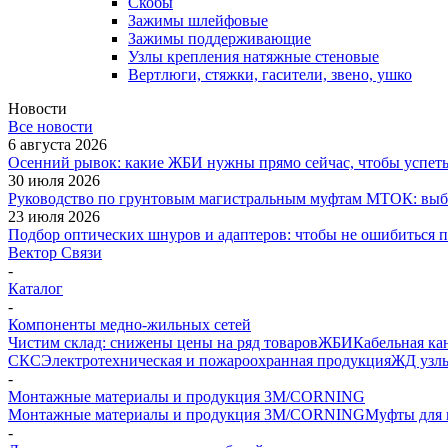
Скобы
Зажимы шлейфовые
Зажимы поддерживающие
Узлы крепления натяжные стеновые
Вертлюги, стяжки, гасители, звено, ушко
Новости
Все новости
6 августа 2026
Осенний рывок: какие ЖБИ нужны прямо сейчас, чтобы успеть 
30 июля 2026
Руководство по грунтовым магистральным муфтам МТОК: выби
23 июля 2026
Подбор оптических шнуров и адаптеров: чтобы не ошибиться 
Вектор Связи
-
Каталог
-
Компоненты медно-жильных сетей
Чистим склад: снижены цены на ряд товаров
ЖБИ
Кабельная ка
СКС
Электротехническая и пожароохранная продукция
ЖД узлы
-
Монтажные материалы и продукция 3M/CORNING
Монтажные материалы и продукция 3M/CORNING
Муфты для 
-