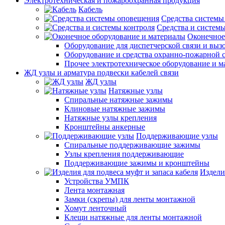
Электротехническая и пожароохранная продукция
Кабель
Средства системы
Средства и системы
Оконечное
Оборудование для диспетчерской связи и выз
Оборудование и средства охранно-пожарной 
Прочее электротехническое оборудование и 
ЖД узлы и арматура подвески кабелей связи
ЖД узлы
Натяжные узлы
Спиральные натяжные зажимы
Клиновые натяжные зажимы
Натяжные узлы крепления
Кронштейны анкерные
Поддерживающие узлы
Спиральные поддерживающие зажимы
Узлы крепления поддерживающие
Поддерживающие зажимы и кронштейны
Издели
Устройства УМПК
Лента монтажная
Замки (скрепы) для ленты монтажной
Хомут ленточный
Клещи натяжные для ленты монтажной