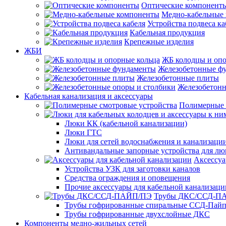
Оптические компонент
Медно-кабельные
Устройства подвеса ка
Кабельная продукция
Крепежные изделия
ЖБИ
ЖБ колодцы и опо
Железобетонные ф
Железобетонные плиты
Железобетонн
Кабельная канализация и аксессуары
Полимерные 
Люки КК (кабельной канализации)
Люки ГТС
Люки для сетей водоснабжения и канализации
Антивандальные запорные устройства для л
Аксессуа
Устройства УЗК для заготовки каналов
Средства ограждения и оповещения
Прочие аксессуары для кабельной канализаци
Трубы ДКС/ССД-П
Трубы гофрированные спиральные ССД-Пай
Трубы гофрированные двухслойные ДКС
Компоненты медно-жильных сетей