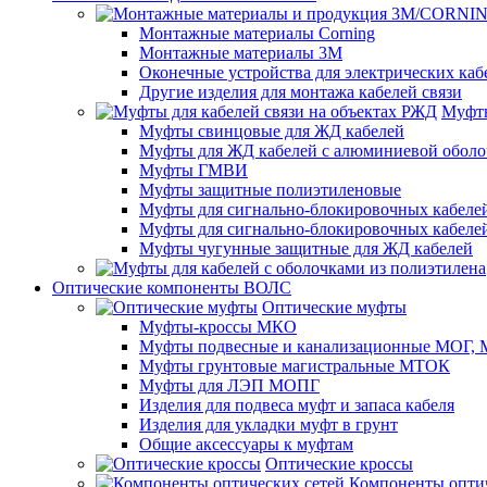
Монтажные материалы Corning
Монтажные материалы 3M
Оконечные устройства для электрических каб
Другие изделия для монтажа кабелей связи
Муфты
Муфты свинцовые для ЖД кабелей
Муфты для ЖД кабелей с алюминиевой оболо
Муфты ГМВИ
Муфты защитные полиэтиленовые
Муфты для сигнально-блокировочных кабелей
Муфты для сигнально-блокировочных кабеле
Муфты чугунные защитные для ЖД кабелей
Оптические компоненты ВОЛС
Оптические муфты
Муфты-кроссы МКО
Муфты подвесные и канализационные МОГ
Муфты грунтовые магистральные МТОК
Муфты для ЛЭП МОПГ
Изделия для подвеса муфт и запаса кабеля
Изделия для укладки муфт в грунт
Общие аксессуары к муфтам
Оптические кроссы
Компоненты оптич