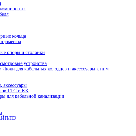
ы
 компоненты
беля
рные кольца
ундаменты
ые опоры и столбики
смотровые устройства
Люки для кабельных колодцев и аксессуары к ним
, аксессуары
юков ГТС и КК
ры для кабельной канализации
и
АЙП/ПЭ
п