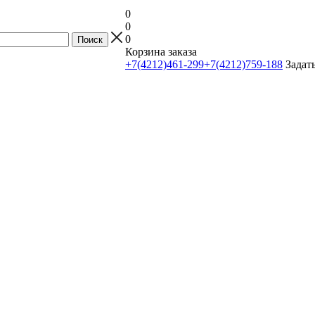
0
0
0
Корзина заказа
+7(4212)461-299
+7(4212)759-188
Задат