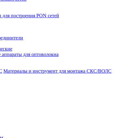
 для построения PON сетей
оединители
ческие
 аппараты для оптоволокна
Материалы и инструмент для монтажа СКС/ВОЛС
ом