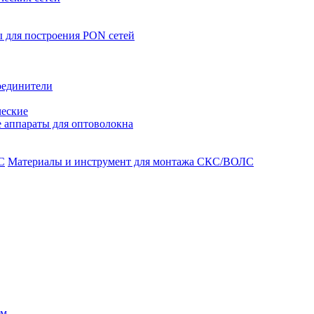
 для построения PON сетей
оединители
ческие
 аппараты для оптоволокна
Материалы и инструмент для монтажа СКС/ВОЛС
ом