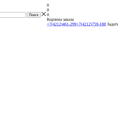
0
0
0
Корзина заказа
+7(4212)461-299
+7(4212)759-188
Задат