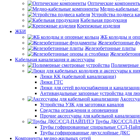
Оптические компонент
Медно-кабельные
Устройства подвеса ка
Кабельная продукция
Крепежные изделия
ЖБИ
ЖБ колодцы и опо
Железобетонные ф
Железобетонные плиты
Железобетонн
Кабельная канализация и аксессуары
Полимерные 
Люки КК (кабельной канализации)
Люки ГТС
Люки для сетей водоснабжения и канализации
Антивандальные запорные устройства для л
Аксессуа
Устройства УЗК для заготовки каналов
Средства ограждения и оповещения
Прочие аксессуары для кабельной канализаци
Трубы ДКС/ССД-П
Трубы гофрированные спиральные ССД-Пай
Трубы гофрированные двухслойные ДКС
Компоненты медно-жильных сетей