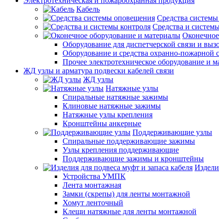
Электротехническая и пожароохранная продукция
Кабель
Средства системы
Средства и системы
Оконечное
Оборудование для диспетчерской связи и выз
Оборудование и средства охранно-пожарной 
Прочее электротехническое оборудование и 
ЖД узлы и арматура подвески кабелей связи
ЖД узлы
Натяжные узлы
Спиральные натяжные зажимы
Клиновые натяжные зажимы
Натяжные узлы крепления
Кронштейны анкерные
Поддерживающие узлы
Спиральные поддерживающие зажимы
Узлы крепления поддерживающие
Поддерживающие зажимы и кронштейны
Издели
Устройства УМПК
Лента монтажная
Замки (скрепы) для ленты монтажной
Хомут ленточный
Клещи натяжные для ленты монтажной