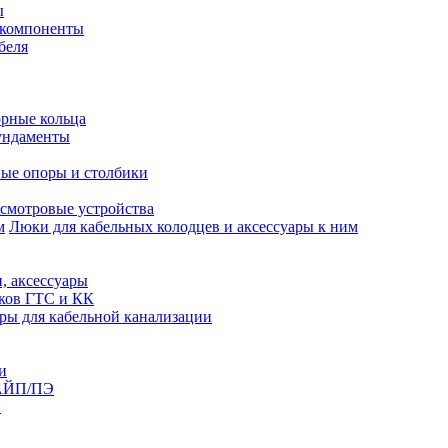
ы
 компоненты
беля
рные кольца
ундаменты
ые опоры и столбики
смотровые устройства
Люки для кабельных колодцев и аксессуары к ним
, аксессуары
юков ГТС и КК
ры для кабельной канализации
и
АЙП/ПЭ
п