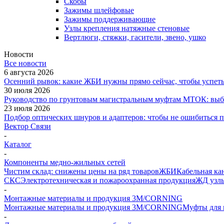
Скобы
Зажимы шлейфовые
Зажимы поддерживающие
Узлы крепления натяжные стеновые
Вертлюги, стяжки, гасители, звено, ушко
Новости
Все новости
6 августа 2026
Осенний рывок: какие ЖБИ нужны прямо сейчас, чтобы успеть 
30 июля 2026
Руководство по грунтовым магистральным муфтам МТОК: выби
23 июля 2026
Подбор оптических шнуров и адаптеров: чтобы не ошибиться 
Вектор Связи
-
Каталог
-
Компоненты медно-жильных сетей
Чистим склад: снижены цены на ряд товаров
ЖБИ
Кабельная ка
СКС
Электротехническая и пожароохранная продукция
ЖД узлы
-
Монтажные материалы и продукция 3M/CORNING
Монтажные материалы и продукция 3M/CORNING
Муфты для 
-