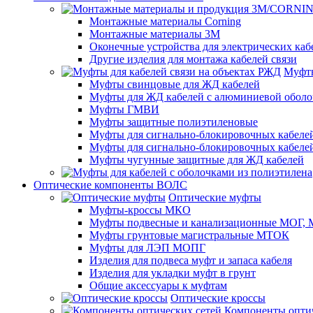
Монтажные материалы Corning
Монтажные материалы 3M
Оконечные устройства для электрических каб
Другие изделия для монтажа кабелей связи
Муфты
Муфты свинцовые для ЖД кабелей
Муфты для ЖД кабелей с алюминиевой оболо
Муфты ГМВИ
Муфты защитные полиэтиленовые
Муфты для сигнально-блокировочных кабелей
Муфты для сигнально-блокировочных кабеле
Муфты чугунные защитные для ЖД кабелей
Оптические компоненты ВОЛС
Оптические муфты
Муфты-кроссы МКО
Муфты подвесные и канализационные МОГ
Муфты грунтовые магистральные МТОК
Муфты для ЛЭП МОПГ
Изделия для подвеса муфт и запаса кабеля
Изделия для укладки муфт в грунт
Общие аксессуары к муфтам
Оптические кроссы
Компоненты оптич