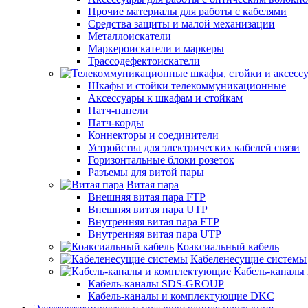
Прочие материалы для работы с кабелями
Средства защиты и малой механизации
Металлоискатели
Маркероискатели и маркеры
Трассодефектоискатели
Шкафы и стойки телекоммуникационные
Аксессуары к шкафам и стойкам
Патч-панели
Патч-корды
Коннекторы и соединители
Устройства для электрических кабелей связи
Горизонтальные блоки розеток
Разъемы для витой пары
Витая пара
Внешняя витая пара FTP
Внешняя витая пара UTP
Внутренняя витая пара FTP
Внутренняя витая пара UTP
Коаксиальный кабель
Кабеленесущие системы
Кабель-каналы
Кабель-каналы SDS-GROUP
Кабель-каналы и комплектующие DKC