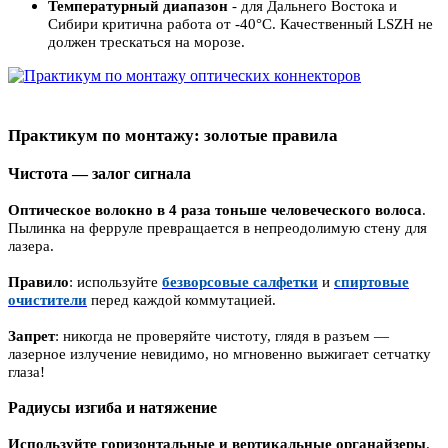
Температурный диапазон
- для Дальнего Востока и
Сибири критична работа от -40°C. Качественный LSZH не
должен трескаться на морозе
.
Практикум по монтажу: золотые правила
Чистота — залог сигнала
Оптическое волокно в 4 раза тоньше человеческого волоса
.
Пылинка на ферруле превращается в непреодолимую стену для
лазера.
Правило
: используйте
безворсовые салфетки
и
спиртовые
очистители
перед каждой коммутацией.
Запрет
: никогда не проверяйте чистоту, глядя в разъем —
лазерное излучение невидимо, но мгновенно выжигает сетчатку
глаза!
Радиусы изгиба и натяжение
Используйте горизонтальные и вертикальные органайзеры
.