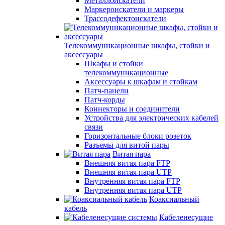
Металлоискатели
Маркероискатели и маркеры
Трассодефектоискатели
Телекоммуникационные шкафы, стойки и
аксессуары
Шкафы и стойки
телекоммуникационные
Аксессуары к шкафам и стойкам
Патч-панели
Патч-корды
Коннекторы и соединители
Устройства для электрических кабелей
связи
Горизонтальные блоки розеток
Разъемы для витой пары
Витая пара
Внешняя витая пара FTP
Внешняя витая пара UTP
Внутренняя витая пара FTP
Внутренняя витая пара UTP
Коаксиальный
кабель
Кабеленесущие