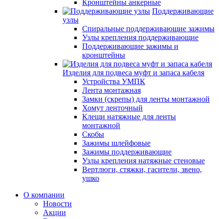
Кронштейны анкерные
Поддерживающие
узлы
Спиральные поддерживающие зажимы
Узлы крепления поддерживающие
Поддерживающие зажимы и
кронштейны
Изделия для подвеса муфт и запаса кабеля
Устройства УМПК
Лента монтажная
Замки (скрепы) для ленты монтажной
Хомут ленточный
Клещи натяжные для ленты
монтажной
Скобы
Зажимы шлейфовые
Зажимы поддерживающие
Узлы крепления натяжные стеновые
Вертлюги, стяжки, гасители, звено,
ушко
О компании
Новости
Акции