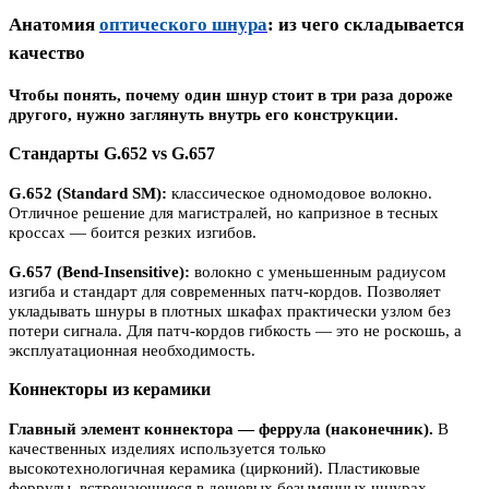
Анатомия
оптического шнура
: из чего складывается
качество
Чтобы понять, почему один шнур стоит в три раза дороже
другого, нужно заглянуть внутрь его конструкции.
Стандарты G.652 vs G.657
G.652 (Standard SM):
классическое одномодовое волокно.
Отличное решение для магистралей, но капризное в тесных
кроссах — боится резких изгибов.
G.657 (Bend-Insensitive):
волокно с уменьшенным радиусом
изгиба и стандарт для современных патч-кордов. Позволяет
укладывать шнуры в плотных шкафах практически узлом без
потери сигнала. Для патч-кордов гибкость — это не роскошь, а
эксплуатационная необходимость.
Коннекторы из керамики
Главный элемент коннектора — феррула (наконечник).
В
качественных изделиях используется только
высокотехнологичная керамика (цирконий). Пластиковые
феррулы, встречающиеся в дешевых безымянных шнурах,