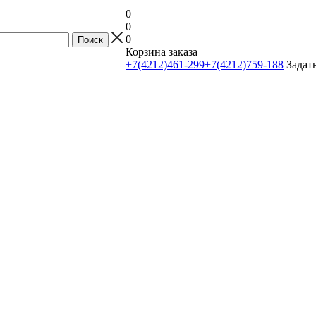
0
0
0
Корзина заказа
+7(4212)461-299
+7(4212)759-188
Задат