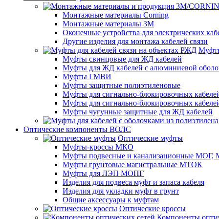
Монтажные материалы Corning
Монтажные материалы 3M
Оконечные устройства для электрических каб
Другие изделия для монтажа кабелей связи
Муфты
Муфты свинцовые для ЖД кабелей
Муфты для ЖД кабелей с алюминиевой оболо
Муфты ГМВИ
Муфты защитные полиэтиленовые
Муфты для сигнально-блокировочных кабелей
Муфты для сигнально-блокировочных кабеле
Муфты чугунные защитные для ЖД кабелей
Оптические компоненты ВОЛС
Оптические муфты
Муфты-кроссы МКО
Муфты подвесные и канализационные МОГ
Муфты грунтовые магистральные МТОК
Муфты для ЛЭП МОПГ
Изделия для подвеса муфт и запаса кабеля
Изделия для укладки муфт в грунт
Общие аксессуары к муфтам
Оптические кроссы
Компоненты оптич