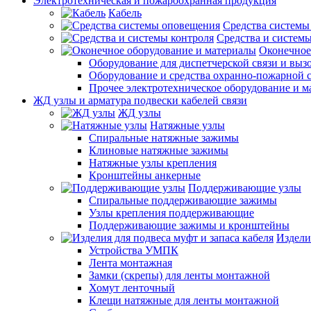
Электротехническая и пожароохранная продукция
Кабель
Средства системы
Средства и системы
Оконечное
Оборудование для диспетчерской связи и выз
Оборудование и средства охранно-пожарной 
Прочее электротехническое оборудование и 
ЖД узлы и арматура подвески кабелей связи
ЖД узлы
Натяжные узлы
Спиральные натяжные зажимы
Клиновые натяжные зажимы
Натяжные узлы крепления
Кронштейны анкерные
Поддерживающие узлы
Спиральные поддерживающие зажимы
Узлы крепления поддерживающие
Поддерживающие зажимы и кронштейны
Издели
Устройства УМПК
Лента монтажная
Замки (скрепы) для ленты монтажной
Хомут ленточный
Клещи натяжные для ленты монтажной