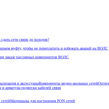
сдать сети связи до холодов?
раем муфту, чтобы не переплатить и избежать аварий на ВОЛС
при заказе пассивных компонентов ВОЛС
нализация и аксессуары
Компоненты медно-жильных сетей
Оптич
 и арматура подвески кабелей связи
 сетей
Материалы для построения PON сетей