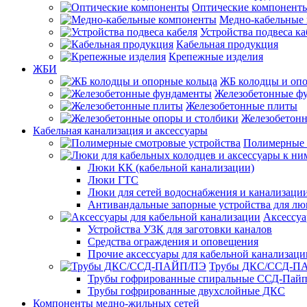
Оптические компонент
Медно-кабельные
Устройства подвеса ка
Кабельная продукция
Крепежные изделия
ЖБИ
ЖБ колодцы и опо
Железобетонные ф
Железобетонные плиты
Железобетонн
Кабельная канализация и аксессуары
Полимерные 
Люки КК (кабельной канализации)
Люки ГТС
Люки для сетей водоснабжения и канализации
Антивандальные запорные устройства для л
Аксессуа
Устройства УЗК для заготовки каналов
Средства ограждения и оповещения
Прочие аксессуары для кабельной канализаци
Трубы ДКС/ССД-П
Трубы гофрированные спиральные ССД-Пай
Трубы гофрированные двухслойные ДКС
Компоненты медно-жильных сетей