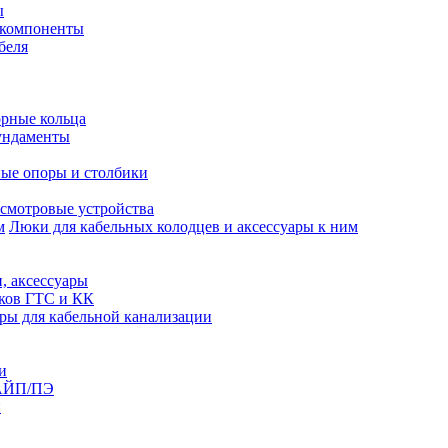
ы
 компоненты
беля
рные кольца
ундаменты
ые опоры и столбики
смотровые устройства
Люки для кабельных колодцев и аксессуары к ним
, аксессуары
юков ГТС и КК
ры для кабельной канализации
и
АЙП/ПЭ
п