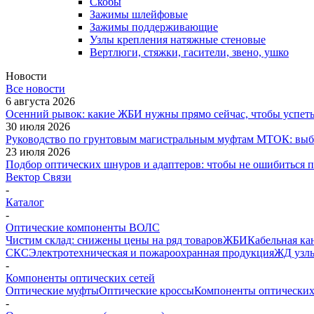
Скобы
Зажимы шлейфовые
Зажимы поддерживающие
Узлы крепления натяжные стеновые
Вертлюги, стяжки, гасители, звено, ушко
Новости
Все новости
6 августа 2026
Осенний рывок: какие ЖБИ нужны прямо сейчас, чтобы успеть 
30 июля 2026
Руководство по грунтовым магистральным муфтам МТОК: выби
23 июля 2026
Подбор оптических шнуров и адаптеров: чтобы не ошибиться 
Вектор Связи
-
Каталог
-
Оптические компоненты ВОЛС
Чистим склад: снижены цены на ряд товаров
ЖБИ
Кабельная ка
СКС
Электротехническая и пожароохранная продукция
ЖД узлы
-
Компоненты оптических сетей
Оптические муфты
Оптические кроссы
Компоненты оптических
-