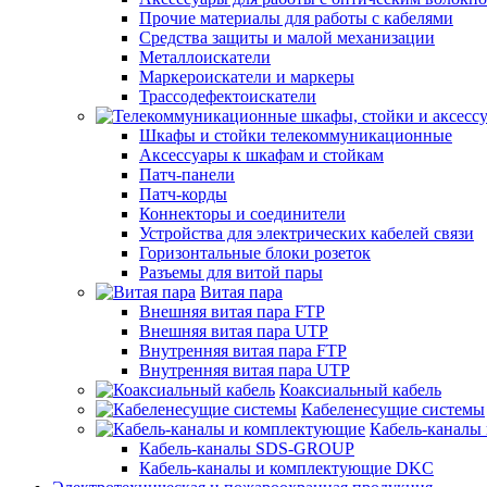
Прочие материалы для работы с кабелями
Средства защиты и малой механизации
Металлоискатели
Маркероискатели и маркеры
Трассодефектоискатели
Шкафы и стойки телекоммуникационные
Аксессуары к шкафам и стойкам
Патч-панели
Патч-корды
Коннекторы и соединители
Устройства для электрических кабелей связи
Горизонтальные блоки розеток
Разъемы для витой пары
Витая пара
Внешняя витая пара FTP
Внешняя витая пара UTP
Внутренняя витая пара FTP
Внутренняя витая пара UTP
Коаксиальный кабель
Кабеленесущие системы
Кабель-каналы
Кабель-каналы SDS-GROUP
Кабель-каналы и комплектующие DKC