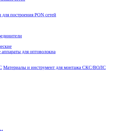
 для построения PON сетей
оединители
ческие
 аппараты для оптоволокна
Материалы и инструмент для монтажа СКС/ВОЛС
ом