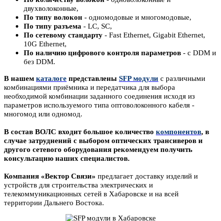
двухволоконные,
По типу волокон
- одномодовые и многомодовые,
По типу разъема
- LC, SC,
По сетевому стандарту
- Fast Ethernet, Gigabit Ethernet,
10G Ethernet,
По наличию цифрового контроля параметров
- с DDM и
без DDM.
В нашем
каталоге
представлены
SFP
модули
с различными
комбинациями приёмника и передатчика для выбора
необходимой комбинации заданного соединения исходя из
параметров используемого типа оптоволоконного кабеля -
многомод или одномод.
В состав
ВОЛС входит большое количество
компонентов
, в
случае затруднений с выбором оптических трансиверов и
другого сетевого оборудования рекомендуем получить
консультацию наших специалистов.
Компания «Вектор Связи»
предлагает доставку изделий и
устройств для строительства электрических и
телекоммуникационных сетей в Хабаровске и на всей
территории Дальнего Востока.