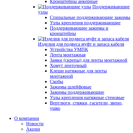
Кронштейны анкерные
Поддерживающие
узлы
Спиральные поддерживающие зажимы
Узлы крепления поддерживающие
Поддерживающие зажимы и
кронштейны
Изделия для подвеса муфт и запаса кабеля
Устройства УМПК
Лента монтажная
Замки (скрепы) для ленты монтажной
Хомут ленточный
Клещи натяжные для ленты
монтажной
Скобы
Зажимы шлейфовые
Зажимы поддерживающие
Узлы крепления натяжные стеновые
Вертлюги, стяжки, гасители, звено,
ушко
О компании
Новости
Акции