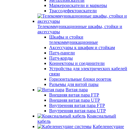
Металлоискатели
Маркероискатели и маркеры
Трассодефектоискатели
Телекоммуникационные шкафы, стойки и
аксессуары
Шкафы и стойки
телекоммуникационные
Аксессуары к шкафам и стойкам
Патч-панели
Патч-корды
Коннекторы и соединители
Устройства для электрических кабелей
связи
Горизонтальные блоки розеток
Разъемы для витой пары
Витая пара
Внешняя витая пара FTP
Внешняя витая пара UTP
Внутренняя витая пара FTP
Внутренняя витая пара UTP
Коаксиальный
кабель
Кабеленесущие