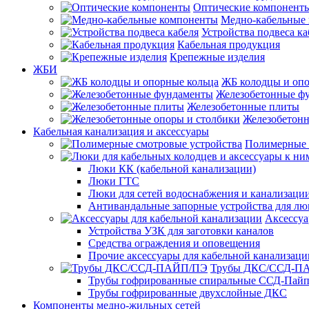
Оптические компонент
Медно-кабельные
Устройства подвеса ка
Кабельная продукция
Крепежные изделия
ЖБИ
ЖБ колодцы и опо
Железобетонные ф
Железобетонные плиты
Железобетонн
Кабельная канализация и аксессуары
Полимерные 
Люки КК (кабельной канализации)
Люки ГТС
Люки для сетей водоснабжения и канализации
Антивандальные запорные устройства для л
Аксессуа
Устройства УЗК для заготовки каналов
Средства ограждения и оповещения
Прочие аксессуары для кабельной канализаци
Трубы ДКС/ССД-П
Трубы гофрированные спиральные ССД-Пай
Трубы гофрированные двухслойные ДКС
Компоненты медно-жильных сетей