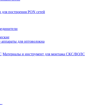
 для построения PON сетей
оединители
ческие
 аппараты для оптоволокна
Материалы и инструмент для монтажа СКС/ВОЛС
ом