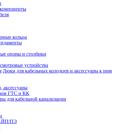
ы
 компоненты
беля
рные кольца
ундаменты
ые опоры и столбики
смотровые устройства
Люки для кабельных колодцев и аксессуары к ним
, аксессуары
юков ГТС и КК
ры для кабельной канализации
и
АЙП/ПЭ
п