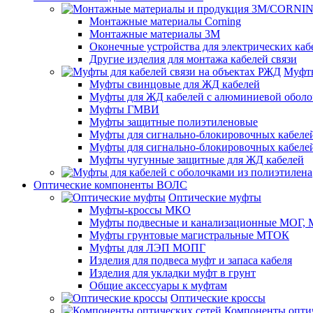
Монтажные материалы Corning
Монтажные материалы 3M
Оконечные устройства для электрических каб
Другие изделия для монтажа кабелей связи
Муфты
Муфты свинцовые для ЖД кабелей
Муфты для ЖД кабелей с алюминиевой оболо
Муфты ГМВИ
Муфты защитные полиэтиленовые
Муфты для сигнально-блокировочных кабелей
Муфты для сигнально-блокировочных кабеле
Муфты чугунные защитные для ЖД кабелей
Оптические компоненты ВОЛС
Оптические муфты
Муфты-кроссы МКО
Муфты подвесные и канализационные МОГ
Муфты грунтовые магистральные МТОК
Муфты для ЛЭП МОПГ
Изделия для подвеса муфт и запаса кабеля
Изделия для укладки муфт в грунт
Общие аксессуары к муфтам
Оптические кроссы
Компоненты оптич