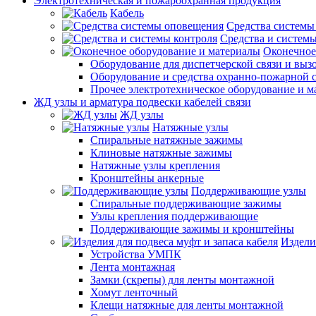
Электротехническая и пожароохранная продукция
Кабель
Средства системы
Средства и системы
Оконечное
Оборудование для диспетчерской связи и выз
Оборудование и средства охранно-пожарной 
Прочее электротехническое оборудование и 
ЖД узлы и арматура подвески кабелей связи
ЖД узлы
Натяжные узлы
Спиральные натяжные зажимы
Клиновые натяжные зажимы
Натяжные узлы крепления
Кронштейны анкерные
Поддерживающие узлы
Спиральные поддерживающие зажимы
Узлы крепления поддерживающие
Поддерживающие зажимы и кронштейны
Издели
Устройства УМПК
Лента монтажная
Замки (скрепы) для ленты монтажной
Хомут ленточный
Клещи натяжные для ленты монтажной