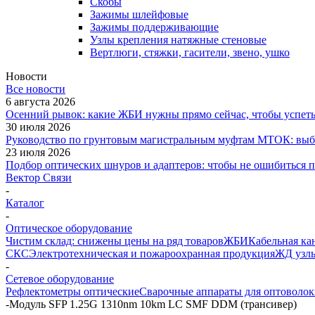
Скобы
Зажимы шлейфовые
Зажимы поддерживающие
Узлы крепления натяжные стеновые
Вертлюги, стяжки, гасители, звено, ушко
Новости
Все новости
6 августа 2026
Осенний рывок: какие ЖБИ нужны прямо сейчас, чтобы успеть 
30 июля 2026
Руководство по грунтовым магистральным муфтам МТОК: выби
23 июля 2026
Подбор оптических шнуров и адаптеров: чтобы не ошибиться 
Вектор Связи
-
Каталог
-
Оптическое оборудование
Чистим склад: снижены цены на ряд товаров
ЖБИ
Кабельная ка
СКС
Электротехническая и пожароохранная продукция
ЖД узлы
-
Сетевое оборудование
Рефлектометры оптические
Сварочные аппараты для оптоволок
-
Модуль SFP 1.25G 1310nm 10km LC SMF DDM (трансивер)