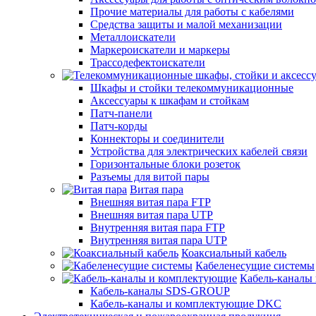
Прочие материалы для работы с кабелями
Средства защиты и малой механизации
Металлоискатели
Маркероискатели и маркеры
Трассодефектоискатели
Шкафы и стойки телекоммуникационные
Аксессуары к шкафам и стойкам
Патч-панели
Патч-корды
Коннекторы и соединители
Устройства для электрических кабелей связи
Горизонтальные блоки розеток
Разъемы для витой пары
Витая пара
Внешняя витая пара FTP
Внешняя витая пара UTP
Внутренняя витая пара FTP
Внутренняя витая пара UTP
Коаксиальный кабель
Кабеленесущие системы
Кабель-каналы
Кабель-каналы SDS-GROUP
Кабель-каналы и комплектующие DKC