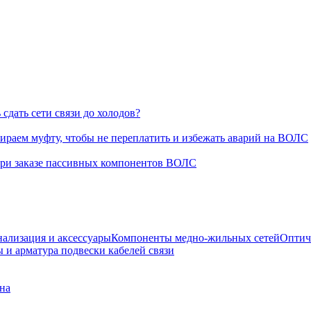
сдать сети связи до холодов?
раем муфту, чтобы не переплатить и избежать аварий на ВОЛС
при заказе пассивных компонентов ВОЛС
нализация и аксессуары
Компоненты медно-жильных сетей
Оптич
 и арматура подвески кабелей связи
на