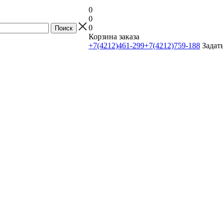
0
0
0
Корзина заказа
+7(4212)461-299
+7(4212)759-188
Задат