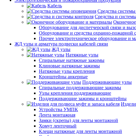
Электротехническая и пожароохранная продукция
Кабель
Средства системы
Средства и системы
Оконечное
Оборудование для диспетчерской связи и выз
Оборудование и средства охранно-пожарной 
Прочее электротехническое оборудование и 
ЖД узлы и арматура подвески кабелей связи
ЖД узлы
Натяжные узлы
Спиральные натяжные зажимы
Клиновые натяжные зажимы
Натяжные узлы крепления
Кронштейны анкерные
Поддерживающие узлы
Спиральные поддерживающие зажимы
Узлы крепления поддерживающие
Поддерживающие зажимы и кронштейны
Издели
Устройства УМПК
Лента монтажная
Замки (скрепы) для ленты монтажной
Хомут ленточный
Клещи натяжные для ленты монтажной