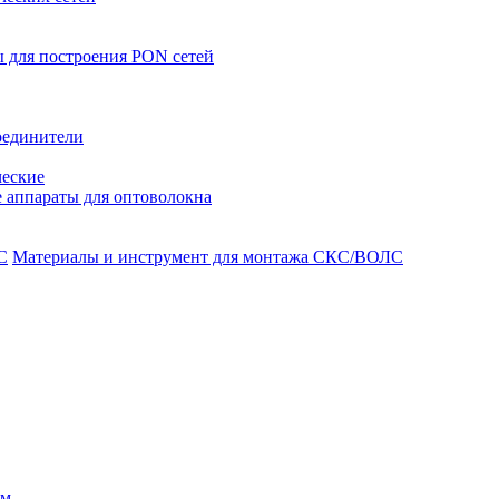
 для построения PON сетей
оединители
ческие
 аппараты для оптоволокна
Материалы и инструмент для монтажа СКС/ВОЛС
ом