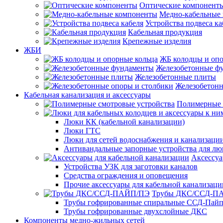
Оптические компонент
Медно-кабельные
Устройства подвеса ка
Кабельная продукция
Крепежные изделия
ЖБИ
ЖБ колодцы и опо
Железобетонные ф
Железобетонные плиты
Железобетонн
Кабельная канализация и аксессуары
Полимерные 
Люки КК (кабельной канализации)
Люки ГТС
Люки для сетей водоснабжения и канализации
Антивандальные запорные устройства для л
Аксессуа
Устройства УЗК для заготовки каналов
Средства ограждения и оповещения
Прочие аксессуары для кабельной канализаци
Трубы ДКС/ССД-П
Трубы гофрированные спиральные ССД-Пай
Трубы гофрированные двухслойные ДКС
Компоненты медно-жильных сетей