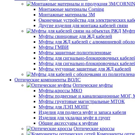
Монтажные материалы Corning
Монтажные материалы 3M
Оконечные устройства для электрических каб
Другие изделия для монтажа кабелей связи
Муфты
Муфты свинцовые для ЖД кабелей
Муфты для ЖД кабелей с алюминиевой оболо
Муфты ГМВИ
Муфты защитные полиэтиленовые
Муфты для сигнально-блокировочных кабелей
Муфты для сигнально-блокировочных кабеле
Муфты чугунные защитные для ЖД кабелей
Оптические компоненты ВОЛС
Оптические муфты
Муфты-кроссы МКО
Муфты подвесные и канализационные МОГ
Муфты грунтовые магистральные МТОК
Муфты для ЛЭП МОПГ
Изделия для подвеса муфт и запаса кабеля
Изделия для укладки муфт в грунт
Общие аксессуары к муфтам
Оптические кроссы
Компоненты оптич