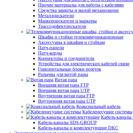
Прочие материалы для работы с кабелями
Средства защиты и малой механизации
Металлоискатели
Маркероискатели и маркеры
Трассодефектоискатели
Шкафы и стойки телекоммуникационные
Аксессуары к шкафам и стойкам
Патч-панели
Патч-корды
Коннекторы и соединители
Устройства для электрических кабелей связи
Горизонтальные блоки розеток
Разъемы для витой пары
Витая пара
Внешняя витая пара FTP
Внешняя витая пара UTP
Внутренняя витая пара FTP
Внутренняя витая пара UTP
Коаксиальный кабель
Кабеленесущие системы
Кабель-каналы
Кабель-каналы SDS-GROUP
Кабель-каналы и комплектующие DKC