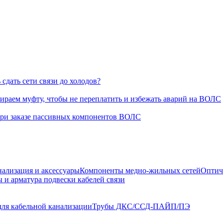
сдать сети связи до холодов?
раем муфту, чтобы не переплатить и избежать аварий на ВОЛС
при заказе пассивных компонентов ВОЛС
нализация и аксессуары
Компоненты медно-жильных сетей
Оптич
 и арматура подвески кабелей связи
для кабельной канализации
Трубы ДКС/ССД-ПАЙП/ПЭ