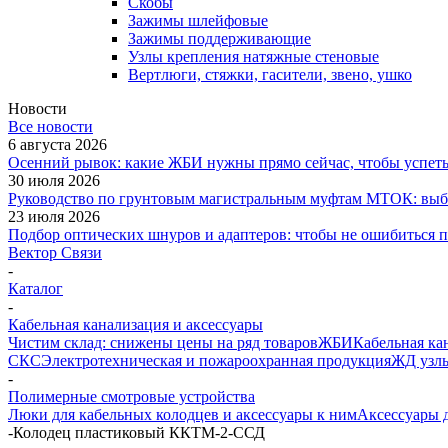
Скобы
Зажимы шлейфовые
Зажимы поддерживающие
Узлы крепления натяжные стеновые
Вертлюги, стяжки, гасители, звено, ушко
Новости
Все новости
6 августа 2026
Осенний рывок: какие ЖБИ нужны прямо сейчас, чтобы успеть 
30 июля 2026
Руководство по грунтовым магистральным муфтам МТОК: выби
23 июля 2026
Подбор оптических шнуров и адаптеров: чтобы не ошибиться 
Вектор Связи
-
Каталог
-
Кабельная канализация и аксессуары
Чистим склад: снижены цены на ряд товаров
ЖБИ
Кабельная ка
СКС
Электротехническая и пожароохранная продукция
ЖД узлы
-
Полимерные смотровые устройства
Люки для кабельных колодцев и аксессуары к ним
Аксессуары 
-
Колодец пластиковый ККТМ-2-ССД