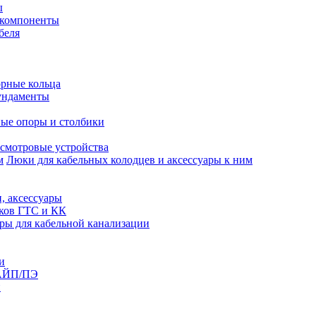
ы
 компоненты
беля
рные кольца
ундаменты
ые опоры и столбики
смотровые устройства
Люки для кабельных колодцев и аксессуары к ним
, аксессуары
юков ГТС и КК
ры для кабельной канализации
и
АЙП/ПЭ
п