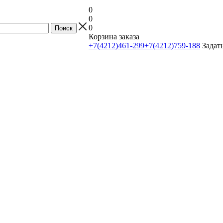
0
0
0
Корзина заказа
+7(4212)461-299
+7(4212)759-188
Задат