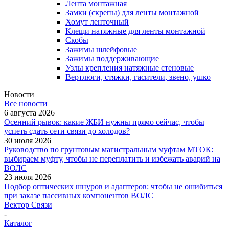
Лента монтажная
Замки (скрепы) для ленты монтажной
Хомут ленточный
Клещи натяжные для ленты монтажной
Скобы
Зажимы шлейфовые
Зажимы поддерживающие
Узлы крепления натяжные стеновые
Вертлюги, стяжки, гасители, звено, ушко
Новости
Все новости
6 августа 2026
Осенний рывок: какие ЖБИ нужны прямо сейчас, чтобы
успеть сдать сети связи до холодов?
30 июля 2026
Руководство по грунтовым магистральным муфтам МТОК:
выбираем муфту, чтобы не переплатить и избежать аварий на
ВОЛС
23 июля 2026
Подбор оптических шнуров и адаптеров: чтобы не ошибиться
при заказе пассивных компонентов ВОЛС
Вектор Связи
-
Каталог