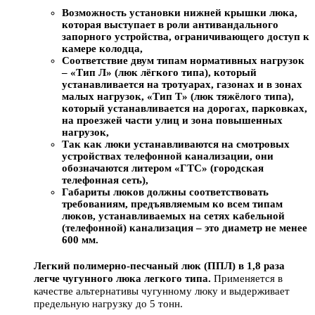
Возможность установки нижней крышки люка
,
которая выступает в роли антивандального
запорного устройства, ограничивающего доступ к
камере колодца,
Соответствие двум типам нормативных нагрузок
– «Тип Л» (люк лёгкого типа), который
устанавливается на тротуарах, газонах и в зонах
малых нагрузок, «Тип Т» (люк тяжёлого типа),
который устанавливается на дорогах, парковках,
на проезжей части улиц и зона повышенных
нагрузок,
Так как люки устанавливаются на смотровых
устройствах телефонной канализации, они
обозначаются литером
«ГТС» (городская
телефонная сеть),
Габариты люков должны соответствовать
требованиям, предъявляемым ко всем типам
люков, устанавливаемых на сетях кабельной
(телефонной) канализация –
это диаметр не менее
600 мм.
Легкий полимерно-песчаный люк (ППЛ) в 1,8 раза
легче чугунного люка легкого типа.
Применяется в
качестве альтернативы чугунному люку и выдерживает
предельную нагрузку до 5 тонн.