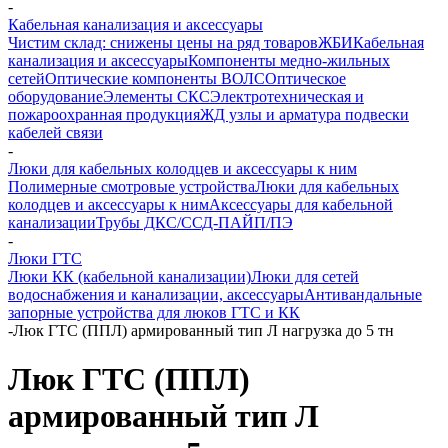
-
Кабельная канализация и аксессуары
Чистим склад: снижены цены на ряд товаров
ЖБИ
Кабельная
канализация и аксессуары
Компоненты медно-жильных
сетей
Оптические компоненты ВОЛС
Оптическое
оборудование
Элементы СКС
Электротехническая и
пожароохранная продукция
ЖД узлы и арматура подвески
кабелей связи
-
Люки для кабельных колодцев и аксессуары к ним
Полимерные смотровые устройства
Люки для кабельных
колодцев и аксессуары к ним
Аксессуары для кабельной
канализации
Трубы ДКС/ССД-ПАЙП/ПЭ
-
Люки ГТС
Люки КК (кабельной канализации)
Люки для сетей
водоснабжения и канализации, аксессуары
Антивандальные
запорные устройства для люков ГТС и КК
-
Люк ГТС (ППЛ) армированный тип Л нагрузка до 5 тн
Люк ГТС (ППЛ)
армированный тип Л