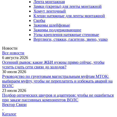
Лента монтажная
Замки (скрепы) для ленты монтажной
Хомут ленточный
Клещи натяжные для ленты монтажной
Скобы
Зажимы шлейфовые
Зажимы поддерживающие
Узлы крепления натяжные стеновые
Вертлюги, стяжки, гасители, звено, ушко
Новости
Все новости
6 августа 2026
Осенний рывок: какие ЖБИ нужны прямо сейчас, чтобы
успеть сдать сети связи до холодов?
30 июля 2026
Руководство по грунтовым магистральным муфтам МТОК:
выбираем муфту, чтобы не переплатить и избежать аварий на
ВОЛС
23 июля 2026
Подбор оптических шнуров и адаптеров: чтобы не ошибиться
при заказе пассивных компонентов ВОЛС
Вектор Связи
-
Каталог