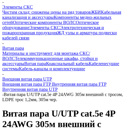
-
Элементы СКС
Чистим склад: снижены цены на ряд товаров
ЖБИ
Кабельная
канализация и аксессуары
Компоненты медно-жильных
сетей
Оптические компоненты ВОЛС
Оптическое
оборудование
Элементы СКС
Электротехническая и
пожароохранная продукция
ЖД узлы и арматура подвески
кабелей связи
-
Витая пара
Материалы и инструмент для монтажа СКС/
ВОЛС
Телекоммуникационные шкафы, стойки и
аксессуары
Витая пара
Коаксиальный кабель
Кабеленесущие
системы
Кабель-каналы и комплектующие
-
Внешняя витая пара UTP
Внешняя витая пара FTP
Внутренняя витая пара FTP
Внутренняя витая пара UTP
-
Витая пара U/UTP cat.5e 4P 24AWG 305м внешний с тросом,
LDPE трос 1,2мм, 305м чер.
Витая пара U/UTP cat.5e 4P
24AWG 305м внешний с