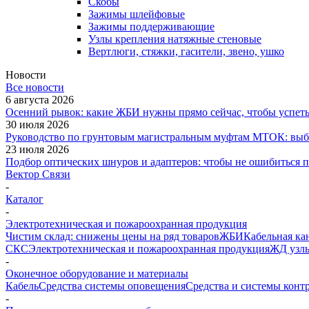
Скобы
Зажимы шлейфовые
Зажимы поддерживающие
Узлы крепления натяжные стеновые
Вертлюги, стяжки, гасители, звено, ушко
Новости
Все новости
6 августа 2026
Осенний рывок: какие ЖБИ нужны прямо сейчас, чтобы успеть 
30 июля 2026
Руководство по грунтовым магистральным муфтам МТОК: выби
23 июля 2026
Подбор оптических шнуров и адаптеров: чтобы не ошибиться 
Вектор Связи
-
Каталог
-
Электротехническая и пожароохранная продукция
Чистим склад: снижены цены на ряд товаров
ЖБИ
Кабельная ка
СКС
Электротехническая и пожароохранная продукция
ЖД узлы
-
Оконечное оборудование и материалы
Кабель
Средства системы оповещения
Средства и системы конт
-