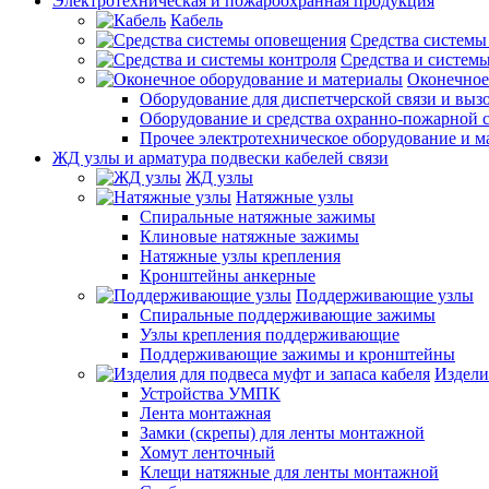
Электротехническая и пожароохранная продукция
Кабель
Средства системы
Средства и системы
Оконечное
Оборудование для диспетчерской связи и выз
Оборудование и средства охранно-пожарной 
Прочее электротехническое оборудование и 
ЖД узлы и арматура подвески кабелей связи
ЖД узлы
Натяжные узлы
Спиральные натяжные зажимы
Клиновые натяжные зажимы
Натяжные узлы крепления
Кронштейны анкерные
Поддерживающие узлы
Спиральные поддерживающие зажимы
Узлы крепления поддерживающие
Поддерживающие зажимы и кронштейны
Издели
Устройства УМПК
Лента монтажная
Замки (скрепы) для ленты монтажной
Хомут ленточный
Клещи натяжные для ленты монтажной