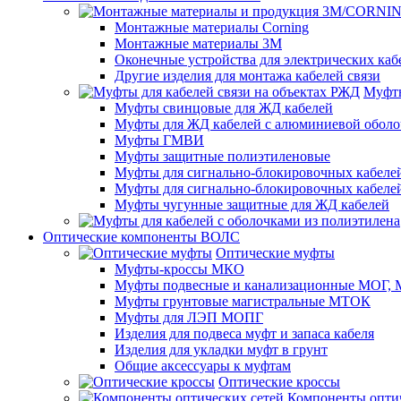
Монтажные материалы Corning
Монтажные материалы 3M
Оконечные устройства для электрических каб
Другие изделия для монтажа кабелей связи
Муфты
Муфты свинцовые для ЖД кабелей
Муфты для ЖД кабелей с алюминиевой оболо
Муфты ГМВИ
Муфты защитные полиэтиленовые
Муфты для сигнально-блокировочных кабелей
Муфты для сигнально-блокировочных кабеле
Муфты чугунные защитные для ЖД кабелей
Оптические компоненты ВОЛС
Оптические муфты
Муфты-кроссы МКО
Муфты подвесные и канализационные МОГ
Муфты грунтовые магистральные МТОК
Муфты для ЛЭП МОПГ
Изделия для подвеса муфт и запаса кабеля
Изделия для укладки муфт в грунт
Общие аксессуары к муфтам
Оптические кроссы
Компоненты оптич