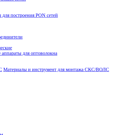
 для построения PON сетей
оединители
ческие
 аппараты для оптоволокна
Материалы и инструмент для монтажа СКС/ВОЛС
ом