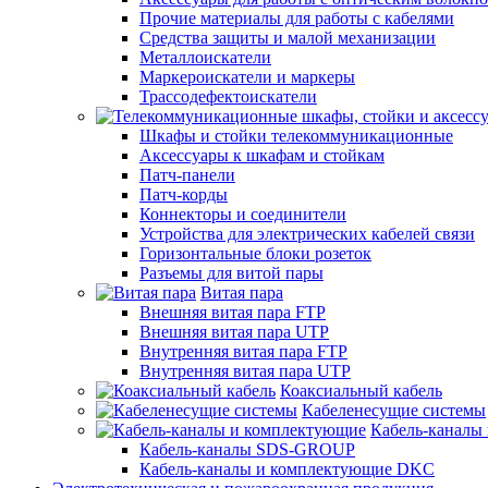
Прочие материалы для работы с кабелями
Средства защиты и малой механизации
Металлоискатели
Маркероискатели и маркеры
Трассодефектоискатели
Шкафы и стойки телекоммуникационные
Аксессуары к шкафам и стойкам
Патч-панели
Патч-корды
Коннекторы и соединители
Устройства для электрических кабелей связи
Горизонтальные блоки розеток
Разъемы для витой пары
Витая пара
Внешняя витая пара FTP
Внешняя витая пара UTP
Внутренняя витая пара FTP
Внутренняя витая пара UTP
Коаксиальный кабель
Кабеленесущие системы
Кабель-каналы
Кабель-каналы SDS-GROUP
Кабель-каналы и комплектующие DKC