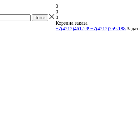
0
0
0
Корзина заказа
+7(4212)461-299
+7(4212)759-188
Задат