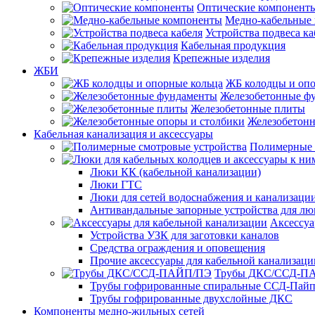
Оптические компонент
Медно-кабельные
Устройства подвеса ка
Кабельная продукция
Крепежные изделия
ЖБИ
ЖБ колодцы и опо
Железобетонные ф
Железобетонные плиты
Железобетонн
Кабельная канализация и аксессуары
Полимерные 
Люки КК (кабельной канализации)
Люки ГТС
Люки для сетей водоснабжения и канализации
Антивандальные запорные устройства для л
Аксессуа
Устройства УЗК для заготовки каналов
Средства ограждения и оповещения
Прочие аксессуары для кабельной канализаци
Трубы ДКС/ССД-П
Трубы гофрированные спиральные ССД-Пай
Трубы гофрированные двухслойные ДКС
Компоненты медно-жильных сетей