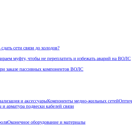
сдать сети связи до холодов?
раем муфту, чтобы не переплатить и избежать аварий на ВОЛС
при заказе пассивных компонентов ВОЛС
нализация и аксессуары
Компоненты медно-жильных сетей
Оптич
 и арматура подвески кабелей связи
роля
Оконечное оборудование и материалы