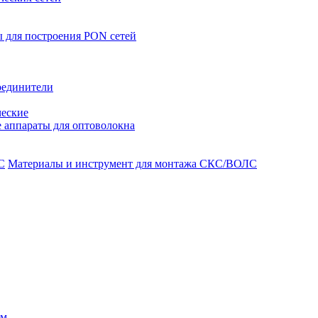
 для построения PON сетей
оединители
ческие
 аппараты для оптоволокна
Материалы и инструмент для монтажа СКС/ВОЛС
ом