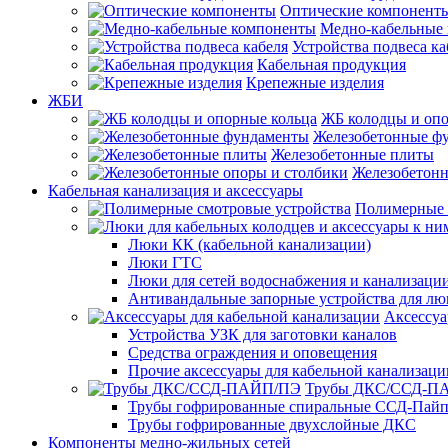
Оптические компонент
Медно-кабельные
Устройства подвеса ка
Кабельная продукция
Крепежные изделия
ЖБИ
ЖБ колодцы и опо
Железобетонные ф
Железобетонные плиты
Железобетонн
Кабельная канализация и аксессуары
Полимерные 
Люки КК (кабельной канализации)
Люки ГТС
Люки для сетей водоснабжения и канализации
Антивандальные запорные устройства для л
Аксессуа
Устройства УЗК для заготовки каналов
Средства ограждения и оповещения
Прочие аксессуары для кабельной канализаци
Трубы ДКС/ССД-П
Трубы гофрированные спиральные ССД-Пай
Трубы гофрированные двухслойные ДКС
Компоненты медно-жильных сетей