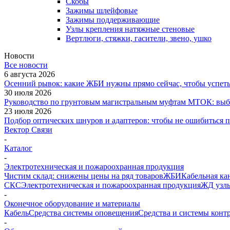
Скобы
Зажимы шлейфовые
Зажимы поддерживающие
Узлы крепления натяжные стеновые
Вертлюги, стяжки, гасители, звено, ушко
Новости
Все новости
6 августа 2026
Осенний рывок: какие ЖБИ нужны прямо сейчас, чтобы успеть 
30 июля 2026
Руководство по грунтовым магистральным муфтам МТОК: выби
23 июля 2026
Подбор оптических шнуров и адаптеров: чтобы не ошибиться 
Вектор Связи
-
Каталог
-
Электротехническая и пожароохранная продукция
Чистим склад: снижены цены на ряд товаров
ЖБИ
Кабельная ка
СКС
Электротехническая и пожароохранная продукция
ЖД узлы
-
Оконечное оборудование и материалы
Кабель
Средства системы оповещения
Средства и системы конт
-