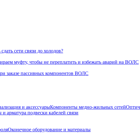
сдать сети связи до холодов?
раем муфту, чтобы не переплатить и избежать аварий на ВОЛС
при заказе пассивных компонентов ВОЛС
нализация и аксессуары
Компоненты медно-жильных сетей
Оптич
 и арматура подвески кабелей связи
роля
Оконечное оборудование и материалы