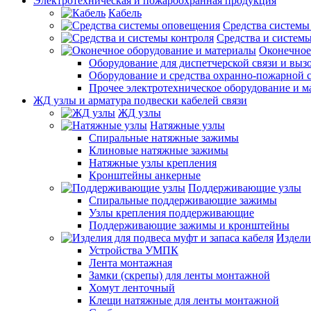
Электротехническая и пожароохранная продукция
Кабель
Средства системы
Средства и системы
Оконечное
Оборудование для диспетчерской связи и выз
Оборудование и средства охранно-пожарной 
Прочее электротехническое оборудование и 
ЖД узлы и арматура подвески кабелей связи
ЖД узлы
Натяжные узлы
Спиральные натяжные зажимы
Клиновые натяжные зажимы
Натяжные узлы крепления
Кронштейны анкерные
Поддерживающие узлы
Спиральные поддерживающие зажимы
Узлы крепления поддерживающие
Поддерживающие зажимы и кронштейны
Издели
Устройства УМПК
Лента монтажная
Замки (скрепы) для ленты монтажной
Хомут ленточный
Клещи натяжные для ленты монтажной