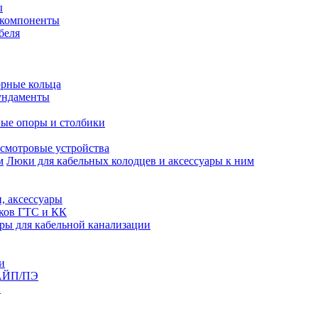
ы
 компоненты
беля
рные кольца
ундаменты
ые опоры и столбики
смотровые устройства
Люки для кабельных колодцев и аксессуары к ним
, аксессуары
юков ГТС и КК
ры для кабельной канализации
и
АЙП/ПЭ
п