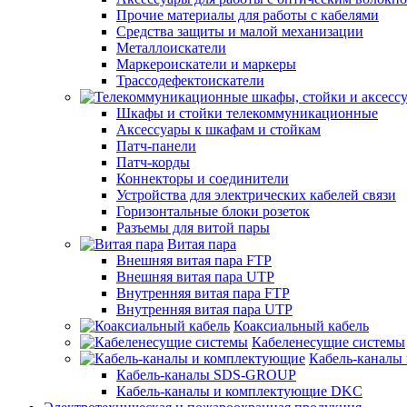
Прочие материалы для работы с кабелями
Средства защиты и малой механизации
Металлоискатели
Маркероискатели и маркеры
Трассодефектоискатели
Шкафы и стойки телекоммуникационные
Аксессуары к шкафам и стойкам
Патч-панели
Патч-корды
Коннекторы и соединители
Устройства для электрических кабелей связи
Горизонтальные блоки розеток
Разъемы для витой пары
Витая пара
Внешняя витая пара FTP
Внешняя витая пара UTP
Внутренняя витая пара FTP
Внутренняя витая пара UTP
Коаксиальный кабель
Кабеленесущие системы
Кабель-каналы
Кабель-каналы SDS-GROUP
Кабель-каналы и комплектующие DKC