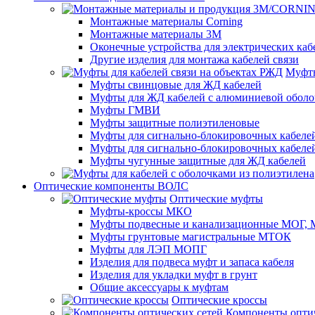
Монтажные материалы Corning
Монтажные материалы 3M
Оконечные устройства для электрических каб
Другие изделия для монтажа кабелей связи
Муфты
Муфты свинцовые для ЖД кабелей
Муфты для ЖД кабелей с алюминиевой оболо
Муфты ГМВИ
Муфты защитные полиэтиленовые
Муфты для сигнально-блокировочных кабелей
Муфты для сигнально-блокировочных кабеле
Муфты чугунные защитные для ЖД кабелей
Оптические компоненты ВОЛС
Оптические муфты
Муфты-кроссы МКО
Муфты подвесные и канализационные МОГ
Муфты грунтовые магистральные МТОК
Муфты для ЛЭП МОПГ
Изделия для подвеса муфт и запаса кабеля
Изделия для укладки муфт в грунт
Общие аксессуары к муфтам
Оптические кроссы
Компоненты оптич