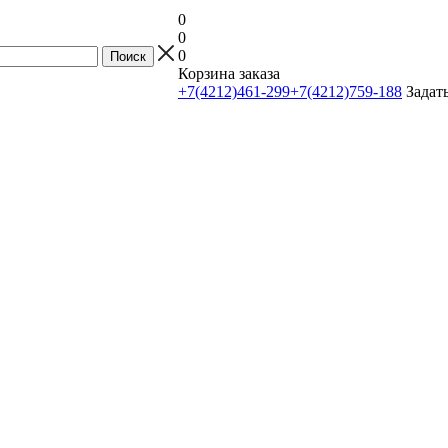
0
0
0
Корзина заказа
+7(4212)461-299
+7(4212)759-188
Задат