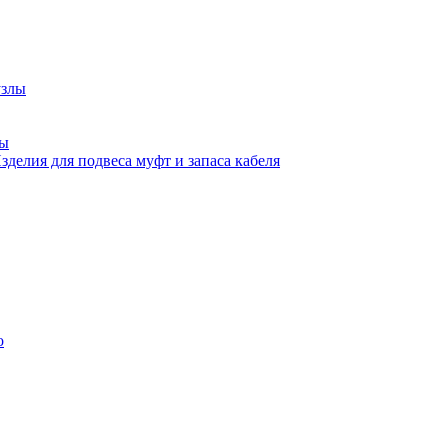
узлы
ны
зделия для подвеса муфт и запаса кабеля
о