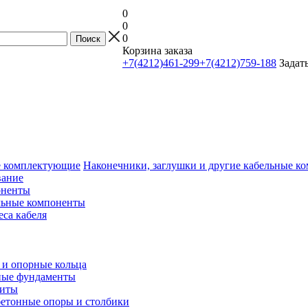
0
0
0
Корзина заказа
+7(4212)461-299
+7(4212)759-188
Задат
Наконечники, заглушки и другие кабельные 
вание
оненты
льные компоненты
еса кабеля
и опорные кольца
ные фундаменты
литы
етонные опоры и столбики