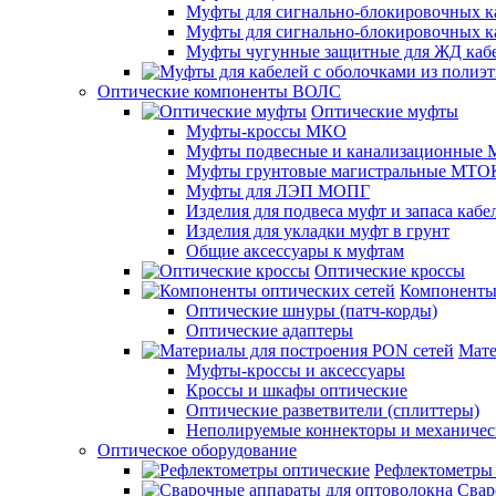
Муфты для сигнально-блокировочных ка
Муфты для сигнально-блокировочных к
Муфты чугунные защитные для ЖД каб
Оптические компоненты ВОЛС
Оптические муфты
Муфты-кроссы МКО
Муфты подвесные и канализационные
Муфты грунтовые магистральные МТО
Муфты для ЛЭП МОПГ
Изделия для подвеса муфт и запаса кабе
Изделия для укладки муфт в грунт
Общие аксессуары к муфтам
Оптические кроссы
Компоненты 
Оптические шнуры (патч-корды)
Оптические адаптеры
Мате
Муфты-кроссы и аксессуары
Кроссы и шкафы оптические
Оптические разветвители (сплиттеры)
Неполируемые коннекторы и механичес
Оптическое оборудование
Рефлектометры
Свар