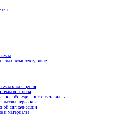
вязи
стемы
аналы и комплектующие
стемы оповещения
истемы контроля
ечное оборудование и материалы
и вызова персонала
рной сигнализации
ие и материалы