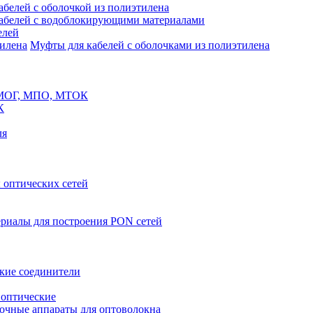
белей с оболочкой из полиэтилена
абелей с водоблокирующими материалами
елей
Муфты для кабелей с оболочками из полиэтилена
 МОГ, МПО, МТОК
К
ля
оптических сетей
риалы для построения PON сетей
кие соединители
 оптические
очные аппараты для оптоволокна