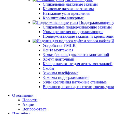
Спиральные натяжные зажимы
Клиновые натяжные зажимы
Натяжные узлы крепления
Кронштейны анкерные
Поддерживающие 
Спиральные поддерживающие зажимы
Узлы крепления поддерживающие
Поддерживающие зажимы и кронштей
И
Устройства УМПК
Лента монтажная
Замки (скрепы) для ленты монтажной
Хомут ленточный
Клещи натяжные для ленты монтажной
Скобы
Зажимы шлейфовые
Зажимы поддерживающие
Узлы крепления натяжные стеновые
Вертлюги, стяжки, гасители, звено, ушк
О компании
Новости
Акции
Вопрос-ответ
Партнёры