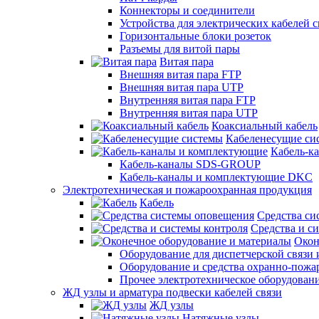
Коннекторы и соединители
Устройства для электрических кабелей с
Горизонтальные блоки розеток
Разъемы для витой пары
Витая пара
Внешняя витая пара FTP
Внешняя витая пара UTP
Внутренняя витая пара FTP
Внутренняя витая пара UTP
Коаксиальный кабель
Кабеленесущие си
Кабель-к
Кабель-каналы SDS-GROUP
Кабель-каналы и комплектующие DKC
Электротехническая и пожароохранная продукция
Кабель
Средства си
Средства и с
Окон
Оборудование для диспетчерской связи 
Оборудование и средства охранно-пожа
Прочее электротехническое оборудован
ЖД узлы и арматура подвески кабелей связи
ЖД узлы
Натяжные узлы