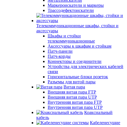
Металлоискатели
Маркероискатели и маркеры
Трассодефектоискатели
Телекоммуникационные шкафы, стойки и
аксессуары
Шкафы и стойки
телекоммуникационные
Аксессуары к шкафам и стойкам
Патч-панели
Патч-корды
Коннекторы и соединители
Устройства для электрических кабелей
связи
Горизонтальные блоки розеток
Разъемы для витой пары
Витая пара
Внешняя витая пара FTP
Внешняя витая пара UTP
Внутренняя витая пара FTP
Внутренняя витая пара UTP
Коаксиальный
кабель
Кабеленесущие