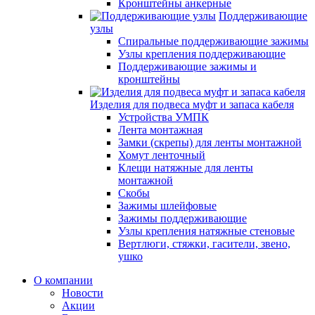
Кронштейны анкерные
Поддерживающие
узлы
Спиральные поддерживающие зажимы
Узлы крепления поддерживающие
Поддерживающие зажимы и
кронштейны
Изделия для подвеса муфт и запаса кабеля
Устройства УМПК
Лента монтажная
Замки (скрепы) для ленты монтажной
Хомут ленточный
Клещи натяжные для ленты
монтажной
Скобы
Зажимы шлейфовые
Зажимы поддерживающие
Узлы крепления натяжные стеновые
Вертлюги, стяжки, гасители, звено,
ушко
О компании
Новости
Акции