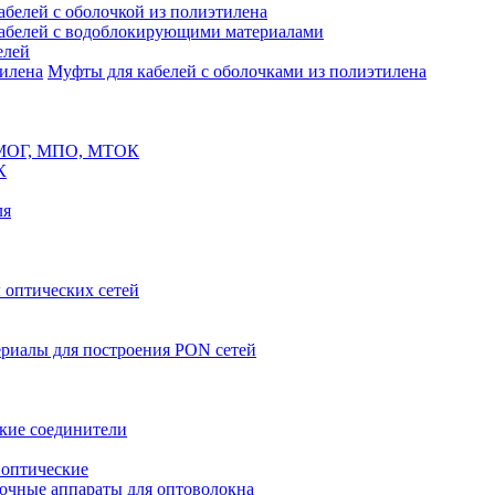
белей с оболочкой из полиэтилена
абелей с водоблокирующими материалами
елей
Муфты для кабелей с оболочками из полиэтилена
 МОГ, МПО, МТОК
К
ля
оптических сетей
риалы для построения PON сетей
кие соединители
 оптические
очные аппараты для оптоволокна