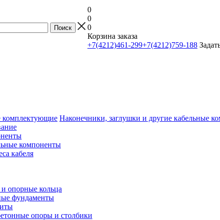
0
0
0
Корзина заказа
+7(4212)461-299
+7(4212)759-188
Задат
Наконечники, заглушки и другие кабельные 
вание
оненты
льные компоненты
еса кабеля
и опорные кольца
ные фундаменты
литы
етонные опоры и столбики