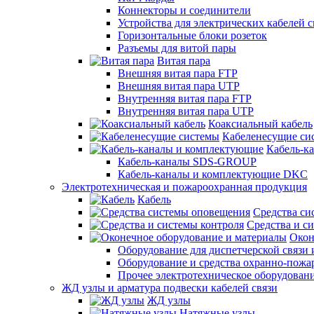
Коннекторы и соединители
Устройства для электрических кабелей с
Горизонтальные блоки розеток
Разъемы для витой пары
Витая пара
Внешняя витая пара FTP
Внешняя витая пара UTP
Внутренняя витая пара FTP
Внутренняя витая пара UTP
Коаксиальный кабель
Кабеленесущие си
Кабель-к
Кабель-каналы SDS-GROUP
Кабель-каналы и комплектующие DKC
Электротехническая и пожароохранная продукция
Кабель
Средства си
Средства и с
Окон
Оборудование для диспетчерской связи 
Оборудование и средства охранно-пожа
Прочее электротехническое оборудован
ЖД узлы и арматура подвески кабелей связи
ЖД узлы
Натяжные узлы