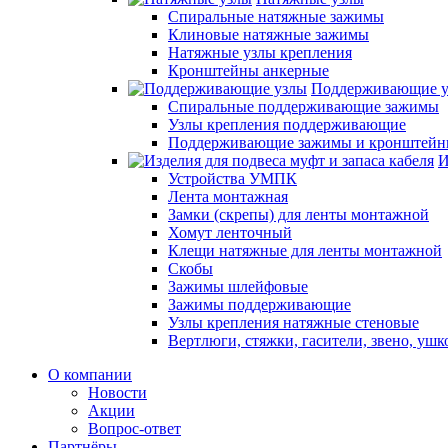
Спиральные натяжные зажимы
Клиновые натяжные зажимы
Натяжные узлы крепления
Кронштейны анкерные
Поддерживающие 
Спиральные поддерживающие зажимы
Узлы крепления поддерживающие
Поддерживающие зажимы и кронштей
И
Устройства УМПК
Лента монтажная
Замки (скрепы) для ленты монтажной
Хомут ленточный
Клещи натяжные для ленты монтажной
Скобы
Зажимы шлейфовые
Зажимы поддерживающие
Узлы крепления натяжные стеновые
Вертлюги, стяжки, гасители, звено, ушк
О компании
Новости
Акции
Вопрос-ответ
Партнёры