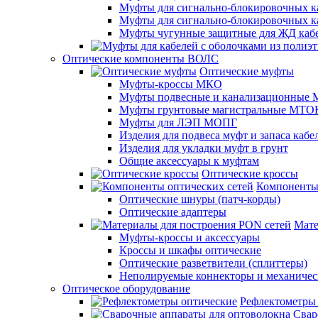
Муфты для сигнально-блокировочных ка
Муфты для сигнально-блокировочных к
Муфты чугунные защитные для ЖД каб
Оптические компоненты ВОЛС
Оптические муфты
Муфты-кроссы МКО
Муфты подвесные и канализационные
Муфты грунтовые магистральные МТО
Муфты для ЛЭП МОПГ
Изделия для подвеса муфт и запаса кабе
Изделия для укладки муфт в грунт
Общие аксессуары к муфтам
Оптические кроссы
Компоненты 
Оптические шнуры (патч-корды)
Оптические адаптеры
Мате
Муфты-кроссы и аксессуары
Кроссы и шкафы оптические
Оптические разветвители (сплиттеры)
Неполируемые коннекторы и механичес
Оптическое оборудование
Рефлектометры
Свар