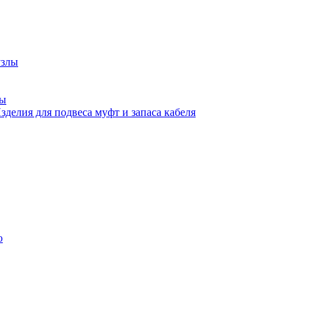
узлы
ны
зделия для подвеса муфт и запаса кабеля
о