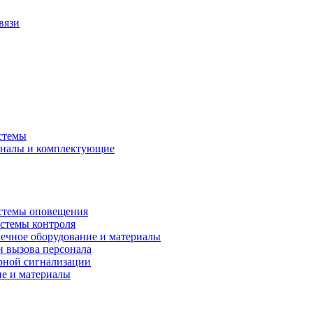
вязи
стемы
аналы и комплектующие
стемы оповещения
истемы контроля
ечное оборудование и материалы
и вызова персонала
рной сигнализации
ие и материалы