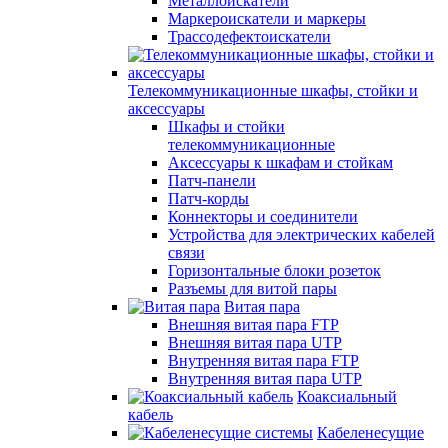
Металлоискатели
Маркероискатели и маркеры
Трассодефектоискатели
Телекоммуникационные шкафы, стойки и
аксессуары
Шкафы и стойки
телекоммуникационные
Аксессуары к шкафам и стойкам
Патч-панели
Патч-корды
Коннекторы и соединители
Устройства для электрических кабелей
связи
Горизонтальные блоки розеток
Разъемы для витой пары
Витая пара
Внешняя витая пара FTP
Внешняя витая пара UTP
Внутренняя витая пара FTP
Внутренняя витая пара UTP
Коаксиальный
кабель
Кабеленесущие