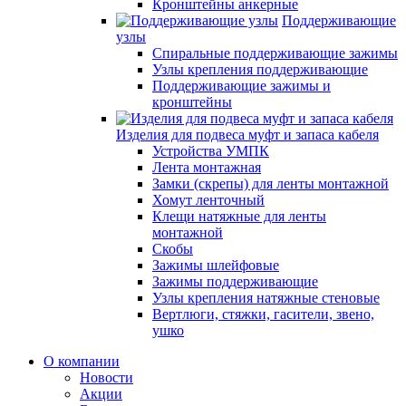
Кронштейны анкерные
Поддерживающие
узлы
Спиральные поддерживающие зажимы
Узлы крепления поддерживающие
Поддерживающие зажимы и
кронштейны
Изделия для подвеса муфт и запаса кабеля
Устройства УМПК
Лента монтажная
Замки (скрепы) для ленты монтажной
Хомут ленточный
Клещи натяжные для ленты
монтажной
Скобы
Зажимы шлейфовые
Зажимы поддерживающие
Узлы крепления натяжные стеновые
Вертлюги, стяжки, гасители, звено,
ушко
О компании
Новости
Акции