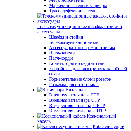
Металлоискатели
Маркероискатели и маркеры
Трассодефектоискатели
Телекоммуникационные шкафы, стойки и
аксессуары
Шкафы и стойки
телекоммуникационные
Аксессуары к шкафам и стойкам
Патч-панели
Патч-корды
Коннекторы и соединители
Устройства для электрических кабелей
связи
Горизонтальные блоки розеток
Разъемы для витой пары
Витая пара
Внешняя витая пара FTP
Внешняя витая пара UTP
Внутренняя витая пара FTP
Внутренняя витая пара UTP
Коаксиальный
кабель
Кабеленесущие