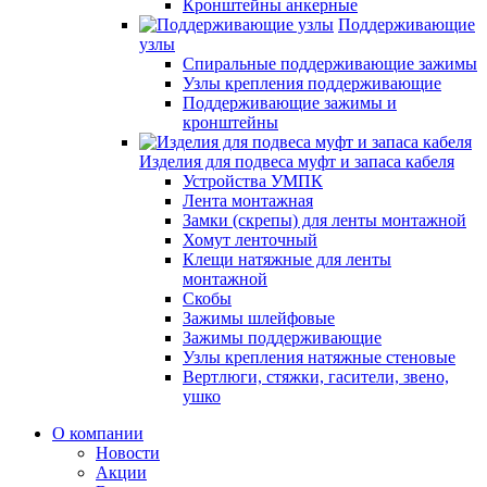
Кронштейны анкерные
Поддерживающие
узлы
Спиральные поддерживающие зажимы
Узлы крепления поддерживающие
Поддерживающие зажимы и
кронштейны
Изделия для подвеса муфт и запаса кабеля
Устройства УМПК
Лента монтажная
Замки (скрепы) для ленты монтажной
Хомут ленточный
Клещи натяжные для ленты
монтажной
Скобы
Зажимы шлейфовые
Зажимы поддерживающие
Узлы крепления натяжные стеновые
Вертлюги, стяжки, гасители, звено,
ушко
О компании
Новости
Акции