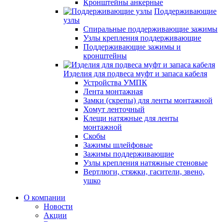
Кронштейны анкерные
Поддерживающие
узлы
Спиральные поддерживающие зажимы
Узлы крепления поддерживающие
Поддерживающие зажимы и
кронштейны
Изделия для подвеса муфт и запаса кабеля
Устройства УМПК
Лента монтажная
Замки (скрепы) для ленты монтажной
Хомут ленточный
Клещи натяжные для ленты
монтажной
Скобы
Зажимы шлейфовые
Зажимы поддерживающие
Узлы крепления натяжные стеновые
Вертлюги, стяжки, гасители, звено,
ушко
О компании
Новости
Акции