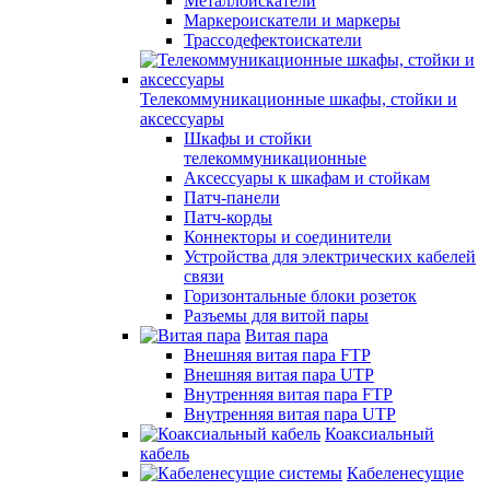
Металлоискатели
Маркероискатели и маркеры
Трассодефектоискатели
Телекоммуникационные шкафы, стойки и
аксессуары
Шкафы и стойки
телекоммуникационные
Аксессуары к шкафам и стойкам
Патч-панели
Патч-корды
Коннекторы и соединители
Устройства для электрических кабелей
связи
Горизонтальные блоки розеток
Разъемы для витой пары
Витая пара
Внешняя витая пара FTP
Внешняя витая пара UTP
Внутренняя витая пара FTP
Внутренняя витая пара UTP
Коаксиальный
кабель
Кабеленесущие