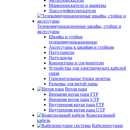
Металлоискатели
Маркероискатели и маркеры
Трассодефектоискатели
Телекоммуникационные шкафы, стойки и
аксессуары
Шкафы и стойки
телекоммуникационные
Аксессуары к шкафам и стойкам
Патч-панели
Патч-корды
Коннекторы и соединители
Устройства для электрических кабелей
связи
Горизонтальные блоки розеток
Разъемы для витой пары
Витая пара
Внешняя витая пара FTP
Внешняя витая пара UTP
Внутренняя витая пара FTP
Внутренняя витая пара UTP
Коаксиальный
кабель
Кабеленесущие