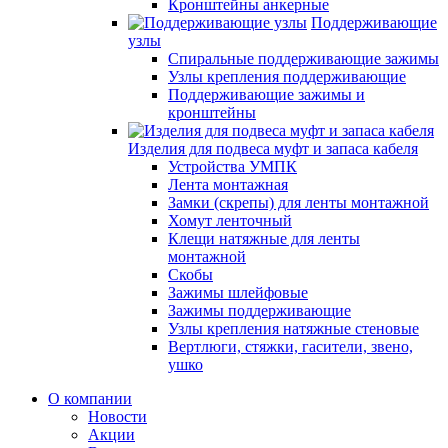
Кронштейны анкерные
Поддерживающие
узлы
Спиральные поддерживающие зажимы
Узлы крепления поддерживающие
Поддерживающие зажимы и
кронштейны
Изделия для подвеса муфт и запаса кабеля
Устройства УМПК
Лента монтажная
Замки (скрепы) для ленты монтажной
Хомут ленточный
Клещи натяжные для ленты
монтажной
Скобы
Зажимы шлейфовые
Зажимы поддерживающие
Узлы крепления натяжные стеновые
Вертлюги, стяжки, гасители, звено,
ушко
О компании
Новости
Акции