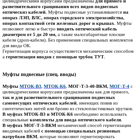
цилиндрическими корпусами предназначены
для прямого и
разветвительного сращивания всех видов подвесных
оптическиз кабелей.
Муфты подвесные устанавливаются
на
опорах ЛЭП, ВЛС, опорах городского электрохозяйства,
опорах контактной сети железных дорог и крышах
. Муфты
позволяют легко и быстро
вводить оптический кабель
диаметром от 5 до 20 мм,
а также малогабаритные плоские
кабели (дроп-кабели). Без применения специальных комплектов
для ввода ОК.
Герметизация корпуса осуществляется механическим способом
а
герметизация вводов с помощью трубок ТУТ
.
Муфты подвесные (спец. вводы)
Муфты
МТОК-В3
,
МТОК-К6
,
МОГ-Т-3-40-ВКМ,
МОГ-Т-4
с
цилиндрическими корпусами предназначены как для прямого,
так и для разветвительного сращивания подвесных
самонесущих оптических кабелей
, имеющих повив из
синтетических нитей или броню из стеклопластиковых прутков.
В муфтах МТОК-В3 и МТОК-К6
необходимо использовать
специальные
комплекты для ввода оптического кабеля
.
В муфтах МОГ-Т-3-ВКМ
механический способ герметизации
вводимых кабелей
с помощью специальных резиновых
патрубков ВКМ
, которые позволяют герметизировать