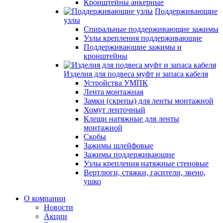
Кронштейны анкерные
Поддерживающие
узлы
Спиральные поддерживающие зажимы
Узлы крепления поддерживающие
Поддерживающие зажимы и
кронштейны
Изделия для подвеса муфт и запаса кабеля
Устройства УМПК
Лента монтажная
Замки (скрепы) для ленты монтажной
Хомут ленточный
Клещи натяжные для ленты
монтажной
Скобы
Зажимы шлейфовые
Зажимы поддерживающие
Узлы крепления натяжные стеновые
Вертлюги, стяжки, гасители, звено,
ушко
О компании
Новости
Акции