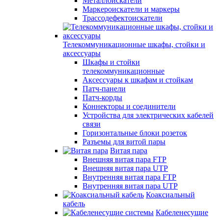
Металлоискатели
Маркероискатели и маркеры
Трассодефектоискатели
Телекоммуникационные шкафы, стойки и
аксессуары
Шкафы и стойки
телекоммуникационные
Аксессуары к шкафам и стойкам
Патч-панели
Патч-корды
Коннекторы и соединители
Устройства для электрических кабелей
связи
Горизонтальные блоки розеток
Разъемы для витой пары
Витая пара
Внешняя витая пара FTP
Внешняя витая пара UTP
Внутренняя витая пара FTP
Внутренняя витая пара UTP
Коаксиальный
кабель
Кабеленесущие