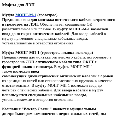
Муфты для ЛЭП
Муфта
МОПГ-М-1
(грозотрос)
Предназначена для монтажа оптического кабеля встроенного
в грозотрос на ЛЭП
. Обеспечивает сращивание ОК
разветвительное или прямое.
В муфту МОПГ-М-1 возможен
ввод до четырех оптических кабелей
. Для ввода кабелей в
муфту применяют специальные кабельные вводы,
устанавливаемые в отверстия оголовника.
Муфта МОПГ-МП-1 (грозотрос, плавка гололеда)
Предназначена для монтажа оптического кабеля, встроенного в
грозотрос
на ЛЭП оптического кабеля типа ОКГТ
с
функцией плавки гололеда
. В муфты МОПГ-МП-1
также возможен
ввод
самонесущих диэлектрических оптических кабелей с броней
из арамидных нитей или стеклопластиковых прутков, в качестве
ответвительных. В муфту МОПГ-МП-1 возможен ввод до
четырех оптических кабелей.
Для ввода кабелей в муфту
используются специальные кабельные вводы
,
устанавливаемые в отверстия оголовника.
Компания "Вектор Связи " является официальным
дистрибьютором компонентов медно-жильных сетей, мы