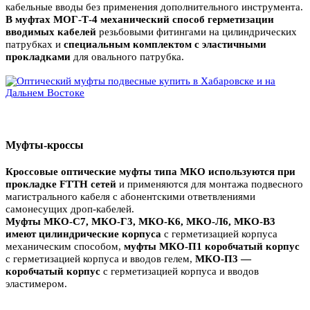
кабельные вводы без применения дополнительного инструмента.
В муфтах МОГ-Т-4 механический способ герметизации
вводимых кабелей
резьбовыми фитингами на цилиндрических
патрубках и
специальным комплектом с эластичными
прокладками
для овального патрубка.
Муфты-кроссы
Кроссовые оптические муфты типа МКО используются при
прокладке FTTH сетей
и применяются для монтажа подвесного
магистрального кабеля с абонентскими ответвлениями
самонесущих дроп-кабелей.
Муфты МКО-С7, МКО-Г3, МКО-К6, МКО-Л6, МКО-В3
имеют цилиндрические корпуса
с герметизацией корпуса
механическим способом,
муфты МКО-П1 коробчатый корпус
с герметизацией корпуса и вводов гелем,
МКО-П3 —
коробчатый корпус
с герметизацией корпуса и вводов
эластимером.