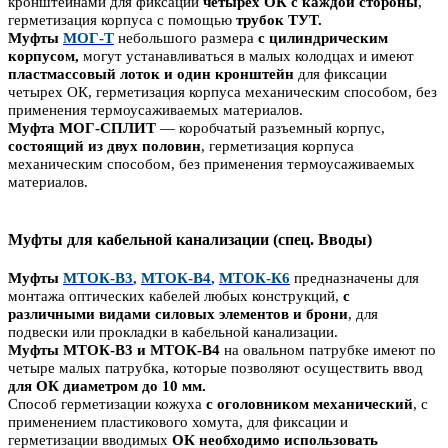
кронштейнами для фиксации
четырех ОК с каждой стороны
,
герметизация корпуса с помощью
трубок ТУТ.
Муфты
МОГ-Т
небольшого размера
с цилиндрическим
корпусом,
могут устанавливаться в малых колодцах и имеют
пластмассовый лоток и один кронштейн
для фиксации
четырех ОК, герметизация корпуса механическим способом, без
применения термоусаживаемых материалов.
Муфта МОГ-СПЛИТ
— коробчатый разъемный корпус,
состоящий из двух половин
, герметизация корпуса
механическим способом, без применения термоусаживаемых
материалов.
Муфты для кабельной канализации (спец. Вводы)
Муфты
МТОК-В3
,
МТОК-В4
,
МТОК-К6
предназначены для
монтажа оптических кабелей любых конструкций,
с
различными видами силовых элементов и брони
, для
подвески или прокладки в кабельной канализации.
Муфты МТОК-В3 и МТОК-В4
на овальном патрубке имеют по
четыре малых патрубка, которые позволяют осуществить ввод
для ОК диаметром до 10 мм.
Способ герметизации кожуха
с оголовником механический
, с
применением пластикового хомута, для фиксации и
герметизации вводимых
ОК необходимо использовать