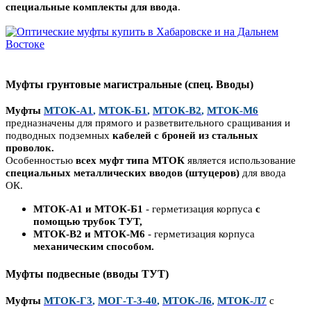
специальные комплекты для ввода
.
Муфты грунтовые магистральные (спец. Вводы)
Муфты
МТОК-А1
,
МТОК-Б1
,
МТОК-В2
,
МТОК-М6
предназначены для прямого и разветвительного сращивания и
подводных подземных
кабелей с броней из стальных
проволок.
Особенностью
всех муфт типа МТОК
является использование
специальных металлических вводов (штуцеров)
для ввода
ОК.
МТОК-А1 и МТОК-Б1
- герметизация корпуса
с
помощью трубок ТУТ,
МТОК-В2 и МТОК-М6
- герметизация корпуса
механическим способом.
Муфты подвесные (вводы ТУТ)
Муфты
МТОК-Г3
,
МОГ-Т-3-40
,
МТОК-Л6
,
МТОК-Л7
с