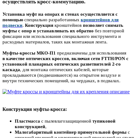
осуществлять кросс-коммутацию.
Установка муфт на опорах и стенах
осуществляется
с
помощью
специально разработанных
кронштейнов для
подвески
.
Конструкция
кронштейнов
позволяет снимать
муфты с опор
и устанавливать их обратно
без повторной
фиксации или использования специального инструмента и
расходных материалов, таких как монтажная лента.
Муфты-кроссы МКО-П1
предназначены для использования
в качестве оптических кроссов, включая сети FTTH/PON с
установкой планарных оптических разветвителей 2-го
каскада
, для монтажа оптических кабелей, которые
прокладываются (подвешиваются) на открытом воздухе и
внутри технических помещений, на чердаках, в подвалах.
Конструкция муфты-кросса:
Пластмасса
с пылевлагозащищенной
тупиковой
конструкцией
,
Малогабаритный контейнер прямоугольной формы
с
откидной крышкой и уплотнительной прокладкой на стыке