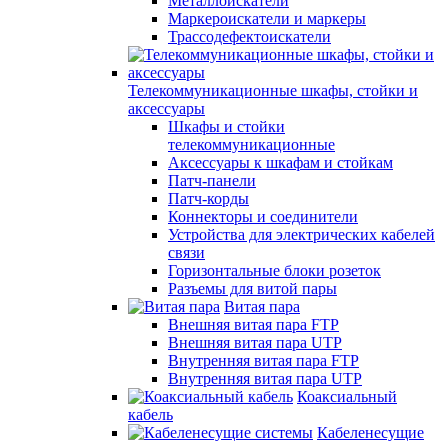
Металлоискатели
Маркероискатели и маркеры
Трассодефектоискатели
Телекоммуникационные шкафы, стойки и
аксессуары
Шкафы и стойки
телекоммуникационные
Аксессуары к шкафам и стойкам
Патч-панели
Патч-корды
Коннекторы и соединители
Устройства для электрических кабелей
связи
Горизонтальные блоки розеток
Разъемы для витой пары
Витая пара
Внешняя витая пара FTP
Внешняя витая пара UTP
Внутренняя витая пара FTP
Внутренняя витая пара UTP
Коаксиальный
кабель
Кабеленесущие