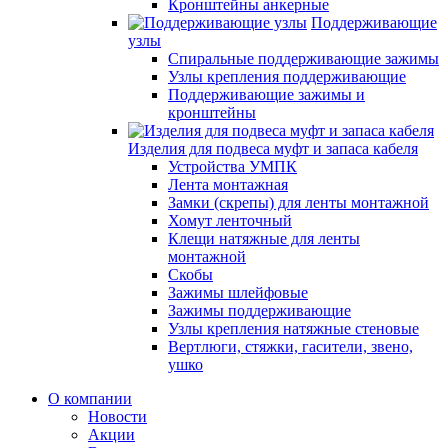
Кронштейны анкерные
Поддерживающие
узлы
Спиральные поддерживающие зажимы
Узлы крепления поддерживающие
Поддерживающие зажимы и
кронштейны
Изделия для подвеса муфт и запаса кабеля
Устройства УМПК
Лента монтажная
Замки (скрепы) для ленты монтажной
Хомут ленточный
Клещи натяжные для ленты
монтажной
Скобы
Зажимы шлейфовые
Зажимы поддерживающие
Узлы крепления натяжные стеновые
Вертлюги, стяжки, гасители, звено,
ушко
О компании
Новости
Акции