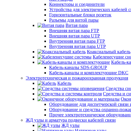
Коннекторы и соединители
Устройства для электрических кабелей с
Горизонтальные блоки розеток
Разъемы для витой пары
Витая пара
Внешняя витая пара FTP
Внешняя витая пара UTP
Внутренняя витая пара FTP
Внутренняя витая пара UTP
Коаксиальный кабель
Кабеленесущие си
Кабель-к
Кабель-каналы SDS-GROUP
Кабель-каналы и комплектующие DKC
Электротехническая и пожароохранная продукция
Кабель
Средства си
Средства и с
Окон
Оборудование для диспетчерской связи 
Оборудование и средства охранно-пожа
Прочее электротехническое оборудован
ЖД узлы и арматура подвески кабелей связи
ЖД узлы
Натяжные узлы