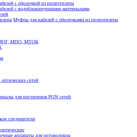
белей с оболочкой из полиэтилена
абелей с водоблокирующими материалами
елей
Муфты для кабелей с оболочками из полиэтилена
 МОГ, МПО, МТОК
К
ля
оптических сетей
риалы для построения PON сетей
кие соединители
 оптические
очные аппараты для оптоволокна