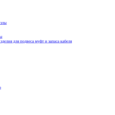
узлы
ны
зделия для подвеса муфт и запаса кабеля
о