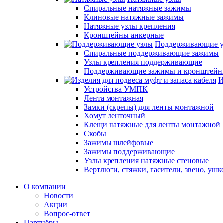
Спиральные натяжные зажимы
Клиновые натяжные зажимы
Натяжные узлы крепления
Кронштейны анкерные
Поддерживающие 
Спиральные поддерживающие зажимы
Узлы крепления поддерживающие
Поддерживающие зажимы и кронштей
И
Устройства УМПК
Лента монтажная
Замки (скрепы) для ленты монтажной
Хомут ленточный
Клещи натяжные для ленты монтажной
Скобы
Зажимы шлейфовые
Зажимы поддерживающие
Узлы крепления натяжные стеновые
Вертлюги, стяжки, гасители, звено, ушк
О компании
Новости
Акции
Вопрос-ответ
Партнёры