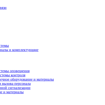
вязи
стемы
аналы и комплектующие
стемы оповещения
истемы контроля
ечное оборудование и материалы
и вызова персонала
рной сигнализации
ие и материалы