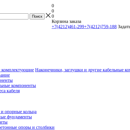
0
0
0
Корзина заказа
+7(4212)461-299
+7(4212)759-188
Задат
Наконечники, заглушки и другие кабельные 
вание
оненты
льные компоненты
еса кабеля
и опорные кольца
ные фундаменты
литы
етонные опоры и столбики