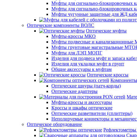
Муфты для сигнально-блокировочных ка
Муфты для сигнально-блокировочных к
Муфты чугунные защитные для ЖД каб
Оптические компоненты ВОЛС
Оптические муфты
Муфты-кроссы МКО
Муфты подвесные и канализационные
Муфты грунтовые магистральные МТО
Муфты для ЛЭП МОПГ
Изделия для подвеса муфт и запаса кабе
Изделия для укладки муфт в грунт
Общие аксессуары к муфтам
Оптические кроссы
Компоненты 
Оптические шнуры (патч-корды)
Оптические адаптеры
Мате
Муфты-кроссы и аксессуары
Кроссы и шкафы оптические
Оптические разветвители (сплиттеры)
Неполируемые коннекторы и механичес
Оптическое оборудование
Рефлектометры
Свар