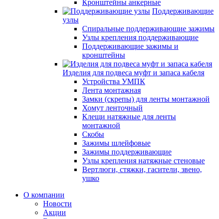
Кронштейны анкерные
Поддерживающие
узлы
Спиральные поддерживающие зажимы
Узлы крепления поддерживающие
Поддерживающие зажимы и
кронштейны
Изделия для подвеса муфт и запаса кабеля
Устройства УМПК
Лента монтажная
Замки (скрепы) для ленты монтажной
Хомут ленточный
Клещи натяжные для ленты
монтажной
Скобы
Зажимы шлейфовые
Зажимы поддерживающие
Узлы крепления натяжные стеновые
Вертлюги, стяжки, гасители, звено,
ушко
О компании
Новости
Акции