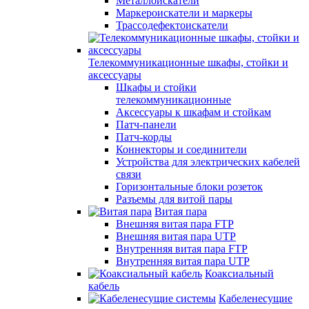
Металлоискатели
Маркероискатели и маркеры
Трассодефектоискатели
Телекоммуникационные шкафы, стойки и
аксессуары
Шкафы и стойки
телекоммуникационные
Аксессуары к шкафам и стойкам
Патч-панели
Патч-корды
Коннекторы и соединители
Устройства для электрических кабелей
связи
Горизонтальные блоки розеток
Разъемы для витой пары
Витая пара
Внешняя витая пара FTP
Внешняя витая пара UTP
Внутренняя витая пара FTP
Внутренняя витая пара UTP
Коаксиальный
кабель
Кабеленесущие