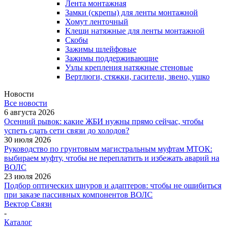
Лента монтажная
Замки (скрепы) для ленты монтажной
Хомут ленточный
Клещи натяжные для ленты монтажной
Скобы
Зажимы шлейфовые
Зажимы поддерживающие
Узлы крепления натяжные стеновые
Вертлюги, стяжки, гасители, звено, ушко
Новости
Все новости
6 августа 2026
Осенний рывок: какие ЖБИ нужны прямо сейчас, чтобы
успеть сдать сети связи до холодов?
30 июля 2026
Руководство по грунтовым магистральным муфтам МТОК:
выбираем муфту, чтобы не переплатить и избежать аварий на
ВОЛС
23 июля 2026
Подбор оптических шнуров и адаптеров: чтобы не ошибиться
при заказе пассивных компонентов ВОЛС
Вектор Связи
-
Каталог