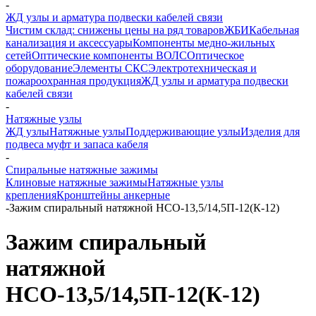
-
ЖД узлы и арматура подвески кабелей связи
Чистим склад: снижены цены на ряд товаров
ЖБИ
Кабельная
канализация и аксессуары
Компоненты медно-жильных
сетей
Оптические компоненты ВОЛС
Оптическое
оборудование
Элементы СКС
Электротехническая и
пожароохранная продукция
ЖД узлы и арматура подвески
кабелей связи
-
Натяжные узлы
ЖД узлы
Натяжные узлы
Поддерживающие узлы
Изделия для
подвеса муфт и запаса кабеля
-
Спиральные натяжные зажимы
Клиновые натяжные зажимы
Натяжные узлы
крепления
Кронштейны анкерные
-
Зажим спиральный натяжной НСО-13,5/14,5П-12(К-12)
Зажим спиральный
натяжной
НСО-13,5/14,5П-12(К-12)