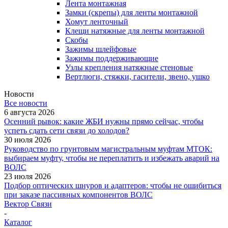
Лента монтажная
Замки (скрепы) для ленты монтажной
Хомут ленточный
Клещи натяжные для ленты монтажной
Скобы
Зажимы шлейфовые
Зажимы поддерживающие
Узлы крепления натяжные стеновые
Вертлюги, стяжки, гасители, звено, ушко
Новости
Все новости
6 августа 2026
Осенний рывок: какие ЖБИ нужны прямо сейчас, чтобы
успеть сдать сети связи до холодов?
30 июля 2026
Руководство по грунтовым магистральным муфтам МТОК:
выбираем муфту, чтобы не переплатить и избежать аварий на
ВОЛС
23 июля 2026
Подбор оптических шнуров и адаптеров: чтобы не ошибиться
при заказе пассивных компонентов ВОЛС
Вектор Связи
-
Каталог