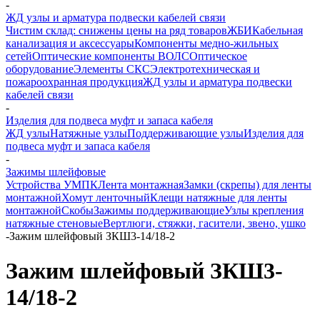
-
ЖД узлы и арматура подвески кабелей связи
Чистим склад: снижены цены на ряд товаров
ЖБИ
Кабельная
канализация и аксессуары
Компоненты медно-жильных
сетей
Оптические компоненты ВОЛС
Оптическое
оборудование
Элементы СКС
Электротехническая и
пожароохранная продукция
ЖД узлы и арматура подвески
кабелей связи
-
Изделия для подвеса муфт и запаса кабеля
ЖД узлы
Натяжные узлы
Поддерживающие узлы
Изделия для
подвеса муфт и запаса кабеля
-
Зажимы шлейфовые
Устройства УМПК
Лента монтажная
Замки (скрепы) для ленты
монтажной
Хомут ленточный
Клещи натяжные для ленты
монтажной
Скобы
Зажимы поддерживающие
Узлы крепления
натяжные стеновые
Вертлюги, стяжки, гасители, звено, ушко
-
Зажим шлейфовый ЗКШ3-14/18-2
Зажим шлейфовый ЗКШ3-
14/18-2